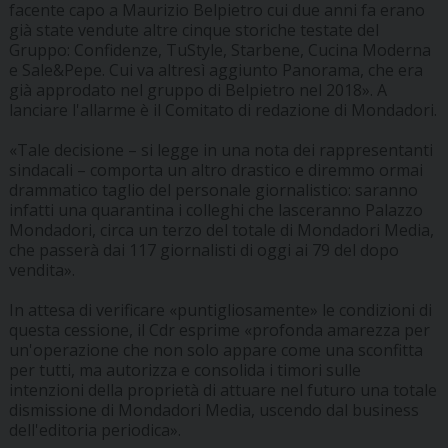
facente capo a Maurizio Belpietro cui due anni fa erano
già state vendute altre cinque storiche testate del
Gruppo: Confidenze, TuStyle, Starbene, Cucina Moderna
e Sale&Pepe. Cui va altresì aggiunto Panorama, che era
già approdato nel gruppo di Belpietro nel 2018». A
lanciare l'allarme è il Comitato di redazione di Mondadori.
«Tale decisione – si legge in una nota dei rappresentanti
sindacali – comporta un altro drastico e diremmo ormai
drammatico taglio del personale giornalistico: saranno
infatti una quarantina i colleghi che lasceranno Palazzo
Mondadori, circa un terzo del totale di Mondadori Media,
che passerà dai 117 giornalisti di oggi ai 79 del dopo
vendita».
In attesa di verificare «puntigliosamente» le condizioni di
questa cessione, il Cdr esprime «profonda amarezza per
un'operazione che non solo appare come una sconfitta
per tutti, ma autorizza e consolida i timori sulle
intenzioni della proprietà di attuare nel futuro una totale
dismissione di Mondadori Media, uscendo dal business
dell'editoria periodica».