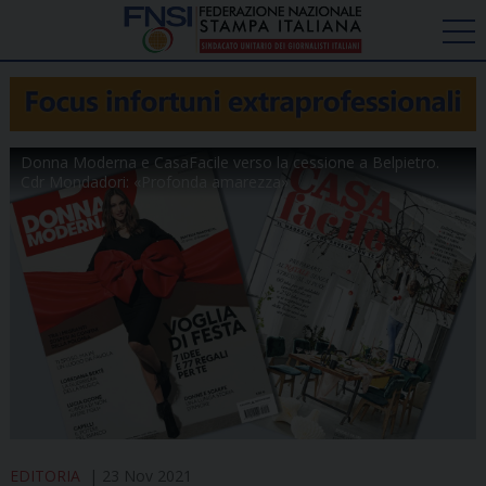
Donna Moderna e CasaFacile verso la cessione a Belpietro.
Cdr Mondadori: «Profonda amarezza»
EDITORIA
23 Nov 2021