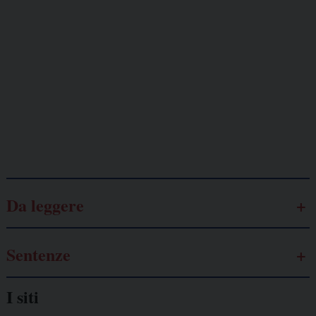
minacciati
Lavoro
autonomo
Galassia dell’informazione
Da leggere
Sentenze
I siti