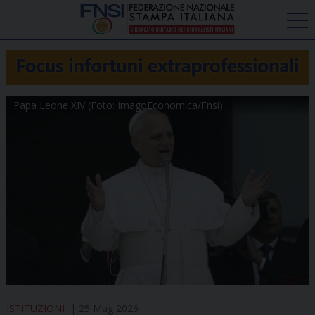
Papa Leone XIV (Foto: ImagoEconomica/Fnsi)
ISTITUZIONI
25 Mag 2026