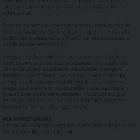
operativa, con le vittime ridotte a dati. Così, ci abitua
all'idea che la violenza sia inevitabile e vada solo
ottimizzata».
Dunque, servono vincoli etici rigorosi, condivisi a livello
internazionale, perché «ogni tecnologia che rende più
facile colpire senza vedere il volto dell'altro abbassa la
soglia morale del conflitto».
Il Papa sottolinea anche che «la promozione del bene
comune non può mai essere separata dal rispetto del
diritto dei popoli ad esistere, a custodire la propria
identità e a contribuire con la propria originalità alla
famiglia delle nazioni». Quindi «qualsiasi tentativo o
progetto di eliminare o sottomettere una nazione è
gravemente immorale e pertanto inaccettabile», dice
senza giri di parole Leone XIV nell'enciclica Magnifica
Humanitas. (Ansa - 25 maggio 2026)
PER APPROFONDIRE
Il testo dell'enciclica 'Magnifica Humanitas' di Papa Leone
XIV è
disponibile a questo link
.