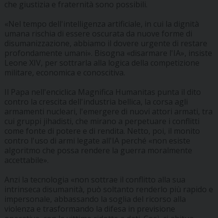
che giustizia e fraternità sono possibili.
«Nel tempo dell'intelligenza artificiale, in cui la dignità
umana rischia di essere oscurata da nuove forme di
disumanizzazione, abbiamo il dovere urgente di restare
profondamente umani». Bisogna «disarmare l'IA», insiste
Leone XIV, per sottrarla alla logica della competizione
militare, economica e conoscitiva.
Il Papa nell'enciclica Magnifica Humanitas punta il dito
contro la crescita dell'industria bellica, la corsa agli
armamenti nucleari, l'emergere di nuovi attori armati, tra
cui gruppi jihadisti, che mirano a perpetuare i conflitti
come fonte di potere e di rendita. Netto, poi, il monito
contro l'uso di armi legate all'IA perché «non esiste
algoritmo che possa rendere la guerra moralmente
accettabile».
Anzi la tecnologia «non sottrae il conflitto alla sua
intrinseca disumanità, può soltanto renderlo più rapido e
impersonale, abbassando la soglia del ricorso alla
violenza e trasformando la difesa in previsione