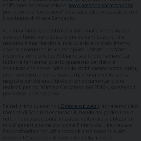
dall'omonima associazione (
www.amanodisarmata.com
)
per la collana 'Conoscere' della casa editrice Lastaria, con
il sostegno di Intesa Sanpaolo.
«C'è una fabbrica, controllata dalle mafie, che lavora a
ciclo continuo, ventiquattro ore su ventiquattro, ma
nessuno è mai riuscito a individuarla: è lo stabilimento
dove si producono le merci copiate, imitate, ricalcate,
insomma contraffatte. Abbiamo scelto di chiamare 'La
fabbrica fantasma' questo quaderno perché ci è
sembrato che desse l'idea dello stabilimento senza mura,
di un commercio senza trasporti, di una vendita senza
negozi e perché era il titolo di un documentario che
realizzò per noi Mimmo Calopresti nel 2016», spiegano i
promotori dell'iniziativa.
Se nel primo quaderno (
'Ombre sul web'
), attraverso dieci
racconti di fiction si esplorava il mondo dei pericoli nella
rete, in questa seconda iniziativa editoriale si utilizza un
mix di generi giornalistici come l'intervista, l'inchiesta e
l'approfondimento, affiancandoli a tre racconti e altri
interventi 'scientifici' di specialisti della materia.