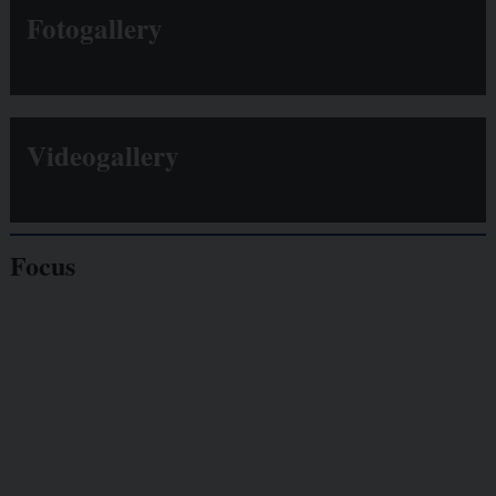
Fotogallery
Videogallery
Focus
Giornalisti
minacciati
Lavoro
autonomo