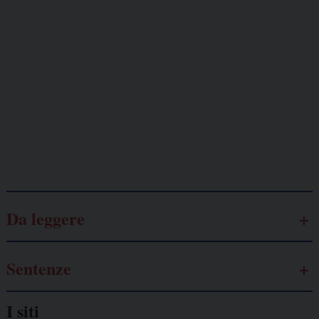
Giornalisti
minacciati
Lavoro
autonomo
Galassia dell’informazione
Da leggere
Sentenze
I siti