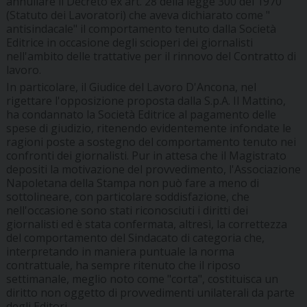
annullare il Decreto ex art. 28 della legge 300 del 1970
(Statuto dei Lavoratori) che aveva dichiarato come "
antisindacale" il comportamento tenuto dalla Società
Editrice in occasione degli scioperi dei giornalisti
nell'ambito delle trattative per il rinnovo del Contratto di
lavoro.
In particolare, il Giudice del Lavoro D'Ancona, nel
rigettare l'opposizione proposta dalla S.p.A. Il Mattino,
ha condannato la Società Editrice al pagamento delle
spese di giudizio, ritenendo evidentemente infondate le
ragioni poste a sostegno del comportamento tenuto nei
confronti dei giornalisti. Pur in attesa che il Magistrato
depositi la motivazione del provvedimento, l'Associazione
Napoletana della Stampa non può fare a meno di
sottolineare, con particolare soddisfazione, che
nell'occasione sono stati riconosciuti i diritti dei
giornalisti ed è stata confermata, altresì, la correttezza
del comportamento del Sindacato di categoria che,
interpretando in maniera puntuale la norma
contrattuale, ha sempre ritenuto che il riposo
settimanale, meglio noto come "corta", costituisca un
diritto non oggetto di provvedimenti unilaterali da parte
degli Editori.