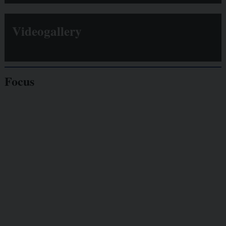
Videogallery
Focus
Giornalisti
minacciati
Lavoro
autonomo
Galassia dell’informazione