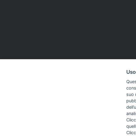
Uso
Ques
conse
suo u
pubbl
dell’
anal
Clicc
quell
Clic