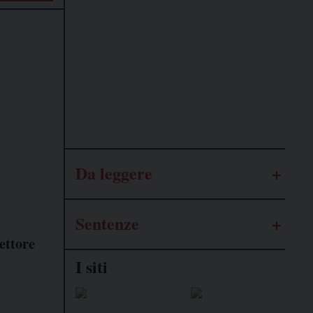
Lavoro
autonomo
Galassia
dell’informazione
Da leggere
Sentenze
ettore
I siti