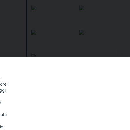
r
re il
I libri
Vedi tutti
ggi
NALISMO E
FASCISTISSIMA
e
LLIGENZA
FICIALE
utti
ie