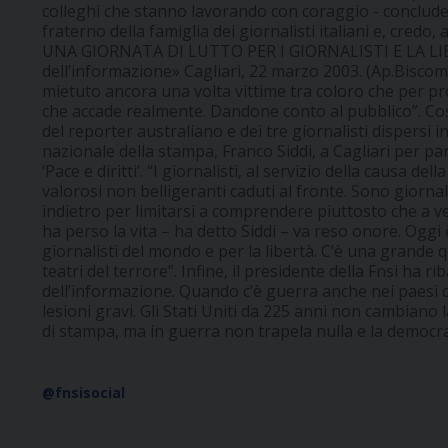
colleghi che stanno lavorando con coraggio - conclude
fraterno della famiglia dei giornalisti italiani e, credo, an
UNA GIORNATA DI LUTTO PER I GIORNALISTI E LA LIB
dell’informazione» Cagliari, 22 marzo 2003. (Ap.Bisco
mietuto ancora una volta vittime tra coloro che per p
che accade realmente. Dandone conto al pubblico”. Co
del reporter australiano e dei tre giornalisti dispersi i
nazionale della stampa, Franco Siddi, a Cagliari per pa
‘Pace e diritti’. “I giornalisti, al servizio della causa d
valorosi non belligeranti caduti al fronte. Sono giornal
indietro per limitarsi a comprendere piuttosto che a ver
ha perso la vita – ha detto Siddi – va reso onore. Oggi è
giornalisti del mondo e per la libertà. C’è una grande 
teatri del terrore”. Infine, il presidente della Fnsi ha r
dell’informazione. Quando c’è guerra anche nei paesi ci
lesioni gravi. Gli Stati Uniti da 225 anni non cambiano l
di stampa, ma in guerra non trapela nulla e la democr
@fnsisocial