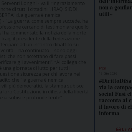
dell’informa
 Serventi Longhi - va il ringraziamento
non a gonfiar
che di tutti i cittadini''.
IRAQ: SIDDI,
utili»
ERTA’ «La guerra è nemica
m)
- “La guerra, come sempre succede, ha
rofessione cercano di testimoniare quello
sì ha commentato la notizia della morte
n Iraq, il presidente della Federazione
rtecipare ad un incontro dibattito su
ella verità – ha continuato – sono oggi
isti che non accettano di fare passi
ificare gli avvenimenti”. “Al collega che
 una giornata di lutto per tutti i
FNSI
questione sicurezza per chi lavora nei
18 Giu 2026
#DirittoDiSa
ibadito che “la guerra è nemica
vili più democratici, la stampa subisce
via la campa
a loro Costituzione in difesa della libertà
social Fnsi c
azia subisce profonde ferite”
racconta ai c
il lavoro di c
informa
LE A