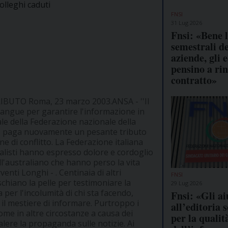
colleghi caduti
FNSI
31 Lug 2026
Fnsi: «Bene 
semestrali de
aziende, gli e
pensino a rin
contratto»
RIBUTO Roma, 23 marzo 2003.ANSA
- ''Il
angue per garantire l'informazione in
rale della Federazione nazionale della
smo paga nuovamente un pesante tributo
e di conflitto. La Federazione italiana
nalisti hanno espresso dolore e cordoglio
ll'australiano che hanno perso la vita
enti Longhi - . Centinaia di altri
FNSI
rischiano la pelle per testimoniare la
29 Lug 2026
 per l'incolumità di chi sta facendo,
Fnsi: «Gli ai
, il mestiere di informare. Purtroppo i
all’editoria 
come in altre circostanze a causa dei
per la qualit
alere la propaganda sulle notizie. Ai