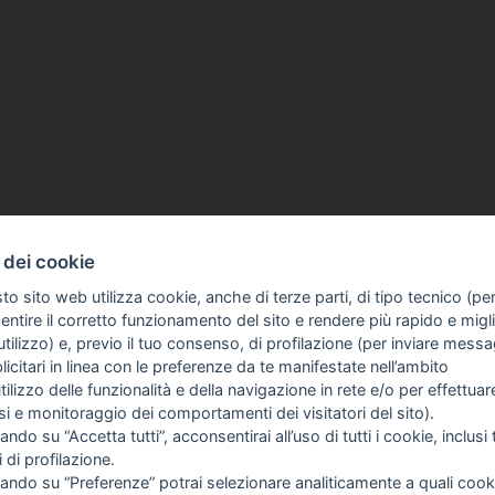
 dei cookie
to sito web utilizza cookie, anche di terze parti, di tipo tecnico (pe
ntire il corretto funzionamento del sito e rendere più rapido e miglio
tilizzo) e, previo il tuo consenso, di profilazione (per inviare messa
icitari in linea con le preferenze da te manifestate nell’ambito
COME TI SENTI?
GIOR
utilizzo delle funzionalità e della navigazione in rete e/o per effettuar
INTE
isi e monitoraggio dei comportamenti dei visitatori del sito).
ARTI
ando su “Accetta tutti”, acconsentirai all’uso di tutti i cookie, inclusi t
i di profilazione.
cando su “Preferenze” potrai selezionare analiticamente a quali cook