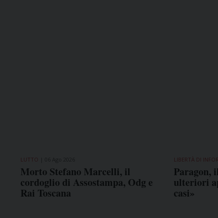
LUTTO
06 Ago 2026
LIBERTÀ DI INF
Morto Stefano Marcelli, il
Paragon, i
cordoglio di Assostampa, Odg e
ulteriori 
Rai Toscana
casi»