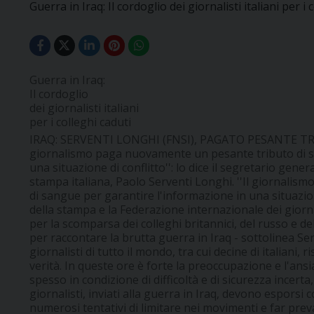
Guerra in Iraq: Il cordoglio dei giornalisti italiani per i 
Guerra in Iraq:
Il cordoglio
dei giornalisti italiani
per i colleghi caduti
IRAQ: SERVENTI LONGHI (FNSI), PAGATO PESANTE T
giornalismo paga nuovamente un pesante tributo di s
una situazione di conflitto'': lo dice il segretario gene
stampa italiana, Paolo Serventi Longhi. ''Il giornali
di sangue per garantire l'informazione in una situazion
della stampa e la Federazione internazionale dei gior
per la scomparsa dei colleghi britannici, del russo e de
per raccontare la brutta guerra in Iraq - sottolinea Serv
giornalisti di tutto il mondo, tra cui decine di italiani, 
verità. In queste ore è forte la preoccupazione e l'ansia
spesso in condizione di difficoltà e di sicurezza incerta
giornalisti, inviati alla guerra in Iraq, devono esporsi 
numerosi tentativi di limitare nei movimenti e far prev