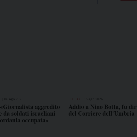
E
06 Ago 2026
LUTTO
06 Ago 2026
: «Giornalista aggredito
Addio a Nino Botta, fu dir
 da soldati israeliani
del Corriere dell'Umbria
iordania occupata»