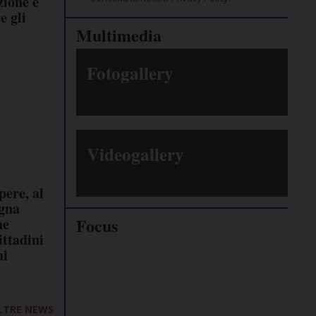
zione e
e gli
Multimedia
Fotogallery
Videogallery
pere, al
gna
Focus
he
ittadini
hi
Giornalisti
minacciati
LTRE NEWS