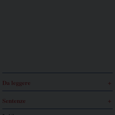
Giornalisti
minacciati
Lavoro
autonomo
Galassia dell’informazione
Da leggere
Sentenze