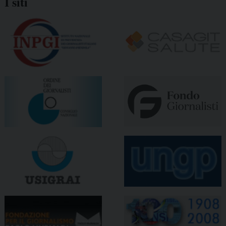
I siti