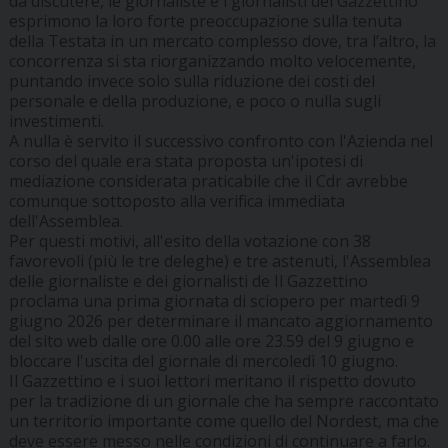
da discutere, le giornaliste e i giornalisti del Gazzettino
esprimono la loro forte preoccupazione sulla tenuta
della Testata in un mercato complesso dove, tra l’altro, la
concorrenza si sta riorganizzando molto velocemente,
puntando invece solo sulla riduzione dei costi del
personale e della produzione, e poco o nulla sugli
investimenti.
A nulla è servito il successivo confronto con l'Azienda nel
corso del quale era stata proposta un'ipotesi di
mediazione considerata praticabile che il Cdr avrebbe
comunque sottoposto alla verifica immediata
dell'Assemblea.
Per questi motivi, all'esito della votazione con 38
favorevoli (più le tre deleghe) e tre astenuti, l'Assemblea
delle giornaliste e dei giornalisti de Il Gazzettino
proclama una prima giornata di sciopero per martedì 9
giugno 2026 per determinare il mancato aggiornamento
del sito web dalle ore 0.00 alle ore 23.59 del 9 giugno e
bloccare l'uscita del giornale di mercoledì 10 giugno.
Il Gazzettino e i suoi lettori meritano il rispetto dovuto
per la tradizione di un giornale che ha sempre raccontato
un territorio importante come quello del Nordest, ma che
deve essere messo nelle condizioni di continuare a farlo.