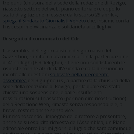
tre punti (chiusura della sede della redazione di Rovigo,
riassetto settore del web, piano editoriale) e dopo lo
stato di agitazione in essere dallo scorso 29 aprile»,
spiega il Sindacato Giornalisti Veneto
che, insieme con la
Fnsi, esprime «vicinanza e solidarietà ai colleghi».
Di seguito il comunicato del Cdr.
L'assemblea delle giornaliste e dei giornalisti del
Gazzettino, riunita in data odierna con la partecipazione
di 41 colleghi (+ 3 deleghe), ritiene non soddisfacenti le
risposte fornite al Cdr dall'Azienda e dalla direzione in
merito alle questioni
sollevate nella precedente
assemblea
del 3 giugno u.s., a partire dalla chiusura della
sede della redazione di Rovigo, per la quale era stata
chiesta una sospensione, e dalle insufficienti
rassicurazioni sul riassetto (per non dire ricostruzione)
della Redazione Web, rimasta senza responsabile e, a
breve, resterà anche senza vice.
Pur riconoscendo l'impegno del direttore a presentare,
anche se su esplicita richiesta dell'Assemblea, un Piano
editoriale entro i primi giorni di luglio che sarà comunque