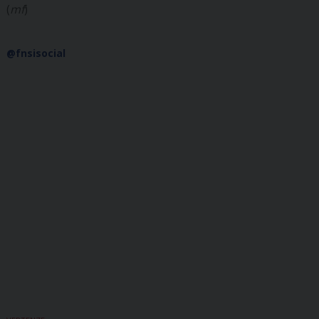
(
mf
)
@fnsisocial