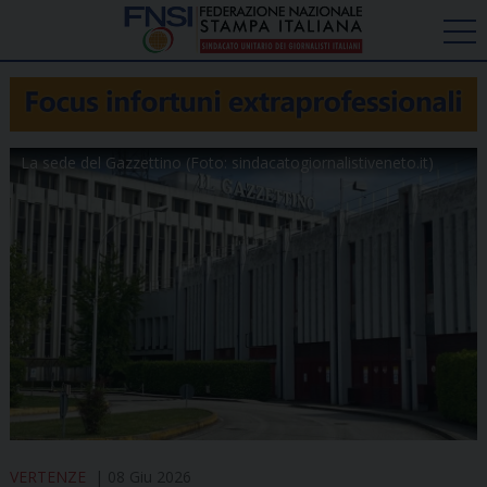
La sede del Gazzettino (Foto: sindacatogiornalistiveneto.it)
VERTENZE
08 Giu 2026