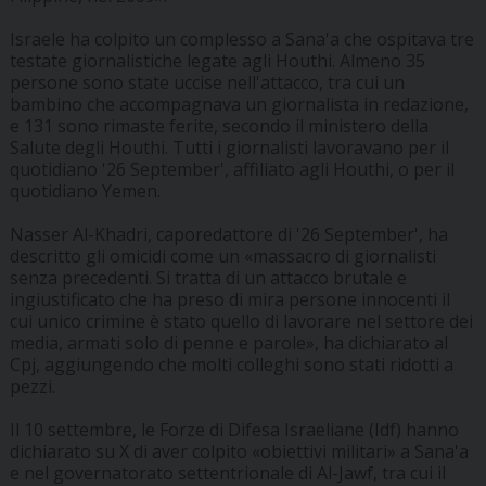
Israele ha colpito un complesso a Sana'a che ospitava tre
testate giornalistiche legate agli Houthi. Almeno 35
persone sono state uccise nell'attacco, tra cui un
bambino che accompagnava un giornalista in redazione,
e 131 sono rimaste ferite, secondo il ministero della
Salute degli Houthi. Tutti i giornalisti lavoravano per il
quotidiano '26 September', affiliato agli Houthi, o per il
quotidiano Yemen.
Nasser Al-Khadri, caporedattore di '26 September', ha
descritto gli omicidi come un «massacro di giornalisti
senza precedenti. Si tratta di un attacco brutale e
ingiustificato che ha preso di mira persone innocenti il ​​
cui unico crimine è stato quello di lavorare nel settore dei
media, armati solo di penne e parole», ha dichiarato al
Cpj, aggiungendo che molti colleghi sono stati ridotti a
pezzi.
Il 10 settembre, le Forze di Difesa Israeliane (Idf) hanno
dichiarato su X di aver colpito «obiettivi militari» a Sana'a
e nel governatorato settentrionale di Al-Jawf, tra cui il