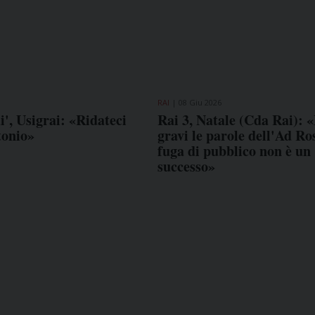
RAI
08 Giu 2026
', Usigrai: «Ridateci
Rai 3, Natale (Cda Rai): 
tonio»
gravi le parole dell'Ad Ros
fuga di pubblico non è un
successo»
COME TI SENTI?
GIOR
INTE
ARTI