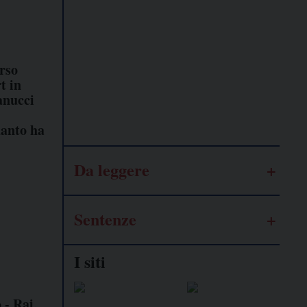
Lavoro
autonomo
Urso
t in
Galassia
anucci
dell’informazione
uanto ha
Da leggere
Sentenze
I siti
 - Rai,