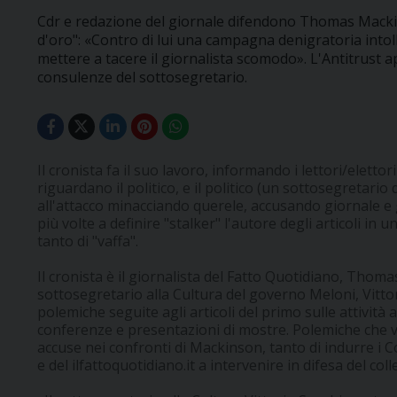
Cdr e redazione del giornale difendono Thomas Mackins
d'oro": «Contro di lui una campagna denigratoria intoll
mettere a tacere il giornalista scomodo». L'Antitrust ap
consulenze del sottosegretario.
Il cronista fa il suo lavoro, informando i lettori/elettor
riguardano il politico, e il politico (un sottosegretario
all'attacco minacciando querele, accusando giornale e gi
più volte a definire "stalker" l'autore degli articoli in 
tanto di "vaffa".
Il cronista è il giornalista del Fatto Quotidiano, Thomas
sottosegretario alla Cultura del governo Meloni, Vittor
polemiche seguite agli articoli del primo sulle attivit
conferenze e presentazioni di mostre. Polemiche che v
accuse nei confronti di Mackinson, tanto di indurre i C
e del ilfattoquotidiano.it a intervenire in difesa del coll