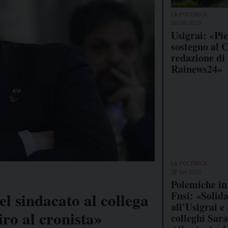
LA POLEMICA
26 Ott 2023
Usigrai: «Pi
sostegno al C
redazione di
Rainews24»
LA POLEMICA
28 Set 2023
Polemiche in
Fnsi: «Solid
el sindacato al collega
all'Usigrai e 
iro al cronista»
colleghi Sar