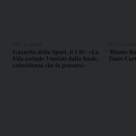
CDR
20 Lug 2026
RAI
12 Giu 2026
Gazzetta dello Sport, il Cdr: «La
'Bimbo Rai
Fifa esclude 3 inviati dalla finale,
Tonio Car
coincidenza che fa pensare»