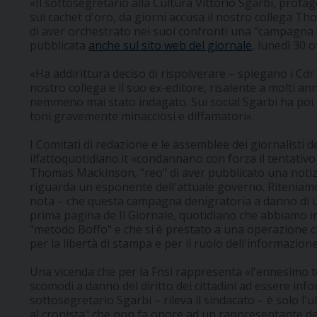
«Il sottosegretario alla Cultura Vittorio Sgarbi, protag
sui cachet d'oro, da giorni accusa il nostro collega T
di aver orchestrato nei suoi confronti una "campagna co
pubblicata
anche sul sito web del giornale
, lunedì 30 
«Ha addirittura deciso di rispolverare – spiegano i Cdr –
nostro collega e il suo ex-editore, risalente a molti a
nemmeno mai stato indagato. Sui social Sgarbi ha poi
toni gravemente minacciosi e diffamatori».
I Comitati di redazione e le assemblee dei giornalisti d
ilfattoquotidiano.it «condannano con forza il tentativo i
Thomas Mackinson, "reo" di aver pubblicato una notizi
riguarda un esponente dell'attuale governo. Riteniamo 
nota – che questa campagna denigratoria a danno di u
prima pagina de Il Giornale, quotidiano che abbiamo in
"metodo Boffo" e che si è prestato a una operazione c
per la libertà di stampa e per il ruolo dell'informazion
Una vicenda che per la Fnsi rappresenta «l'ennesimo ten
scomodi a danno del diritto dei cittadini ad essere inf
sottosegretario Sgarbi – rileva il sindacato – è solo l
al cronista" che non fa onore ad un rappresentante delle