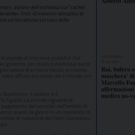
Alberto Amb
on, autore dell'inchiesta sui "cachet
erabile». Fnsi: «Ennesimo tentativo di
re un'istruttoria sul caso delle
LA POLEMICA
i di vicende di interesse pubblico che
19 Set 2023
 del governo, per di più pubblicista) parte
Rai, bufera s
ornalista di scrivere falsità, arrivando
maschera' di
un video diffuso sui social che si chiude con
Marcello Foa
affermazioni
 Mackinson. Il politico è il
medico no-v
io Sgarbi. La vicenda riguarda le
à a pagamento del secondo nell'ambito di
anno avanti da giorni in un crescendo di
omitati di redazione del Fatto Quotidiano
ega.