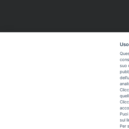
ASSOCIAZIONI
27 Apr 2026
CDR
16 Mar 20
Uso
Terni, il sindaco attacca un
Secolo XIX,
Ques
giornalista. Asu: «Inopportuno,
«Respingi
conse
tornare a toni civili»
l'azione d
suo u
nostro lav
pubbl
dell’
anal
Clicc
quell
Clic
acco
Puoi
sul l
Per 