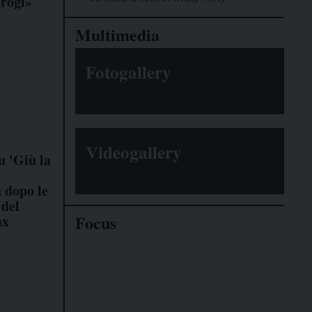
rogi»
Multimedia
Fotogallery
Videogallery
u 'Giù la
 dopo le
 del
Focus
ax
Giornalisti
minacciati