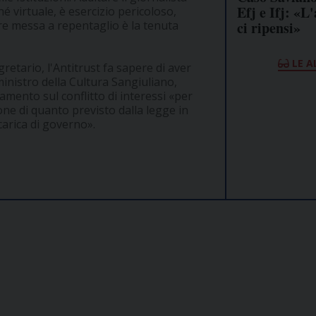
Efj e Ifj: «L
 virtuale, è esercizio pericoloso,
ci ripensi»
re messa a repentaglio è la tenuta
LE A
retario, l'Antitrust fa sapere di aver
inistro della Cultura Sangiuliano,
lamento sul conflitto di interessi «per
zione di quanto previsto dalla legge in
 carica di governo».