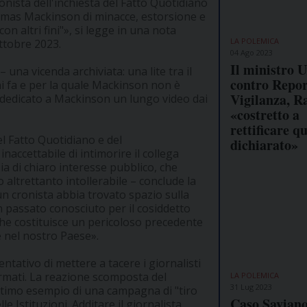
onista dell'inchiesta del Fatto Quotidiano
homas Mackinson di minacce, estorsione e
n altri fini"», si legge in una nota
LA POLEMICA
ottobre 2023.
04 Ago 2023
Il ministro 
 una vicenda archiviata: una lite tra il
contro Repor
nni fa e per la quale Mackinson non è
Vigilanza, R
 dedicato a Mackinson un lungo video dai
«costretto a
rettificare q
el Fatto Quotidiano e del
dichiarato»
naccettabile di intimorire il collega
a di chiaro interesse pubblico, che
altrettanto intollerabile – conclude la
n cronista abbia trovato spazio sulla
 passato conosciuto per il cosiddetto
he costituisce un pericoloso precedente
e nel nostro Paese».
tativo di mettere a tacere i giornalisti
ormati. La reazione scomposta del
LA POLEMICA
31 Lug 2023
'ultimo esempio di una campagna di "tiro
Caso Saviano
 Istituzioni. Additare il giornalista