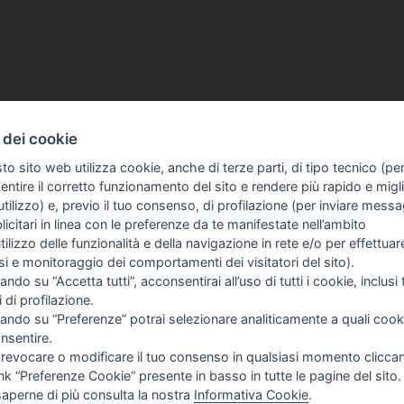
26
CDR
20 Feb 2026
 dei cookie
 i giornalisti:
Fatto Quotidiano, Cdr:
to sito web utilizza cookie, anche di terze parti, di tipo tecnico (pe
amo fermamente
«Solidarietà a Lorenzo Gia
ntire il corretto funzionamento del sito e rendere più rapido e miglio
i monitoraggio del
Picierno e Calenda infang
tilizzo) e, previo il tuo consenso, di profilazione (per inviare messa
oro»
nostro lavoro»
icitari in linea con le preferenze da te manifestate nell’ambito
utilizzo delle funzionalità e della navigazione in rete e/o per effettuar
isi e monitoraggio dei comportamenti dei visitatori del sito).
ando su “Accetta tutti”, acconsentirai all’uso di tutti i cookie, inclusi t
i di profilazione.
cando su “Preferenze” potrai selezionare analiticamente a quali cook
nsentire.
 revocare o modificare il tuo consenso in qualsiasi momento clicca
ink “Preferenze Cookie” presente in basso in tutte le pagine del sito.
saperne di più consulta la nostra
Informativa Cookie
.