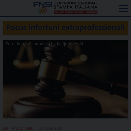
Foto: ImagoEconomica by Midjourney AI
DIFFAMAZIONE
23 Nov 2024