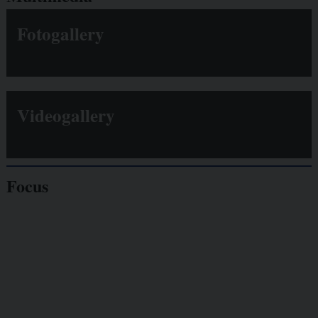
Fotogallery
Videogallery
Focus
Giornalisti
minacciati
Lavoro
autonomo