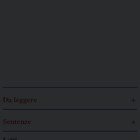
Giornalisti
minacciati
Lavoro
autonomo
Galassia dell’informazione
Da leggere
Sentenze
I siti