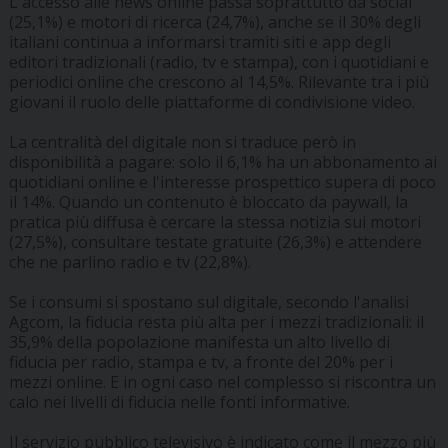
L'accesso alle news online passa soprattutto da social
(25,1%) e motori di ricerca (24,7%), anche se il 30% degli
italiani continua a informarsi tramiti siti e app degli
editori tradizionali (radio, tv e stampa), con i quotidiani e
periodici online che crescono al 14,5%. Rilevante tra i più
giovani il ruolo delle piattaforme di condivisione video.
La centralità del digitale non si traduce però in
disponibilità a pagare: solo il 6,1% ha un abbonamento ai
quotidiani online e l'interesse prospettico supera di poco
il 14%. Quando un contenuto è bloccato da paywall, la
pratica più diffusa è cercare la stessa notizia sui motori
(27,5%), consultare testate gratuite (26,3%) e attendere
che ne parlino radio e tv (22,8%).
Se i consumi si spostano sul digitale, secondo l'analisi
Agcom, la fiducia resta più alta per i mezzi tradizionali: il
35,9% della popolazione manifesta un alto livello di
fiducia per radio, stampa e tv, a fronte del 20% per i
mezzi online. E in ogni caso nel complesso si riscontra un
calo nei livelli di fiducia nelle fonti informative.
Il servizio pubblico televisivo è indicato come il mezzo più