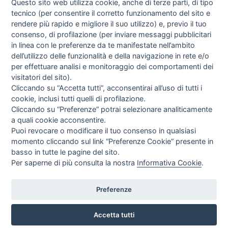
Questo sito web utilizza cookie, anche di terze parti, di tipo
tecnico (per consentire il corretto funzionamento del sito e
rendere più rapido e migliore il suo utilizzo) e, previo il tuo
consenso, di profilazione (per inviare messaggi pubblicitari
in linea con le preferenze da te manifestate nell’ambito
I libri
dell’utilizzo delle funzionalità e della navigazione in rete e/o
Vedi tutti
per effettuare analisi e monitoraggio dei comportamenti dei
visitatori del sito).
FASCISTISSIMA
Cliccando su “Accetta tutti”, acconsentirai all’uso di tutti i
cookie, inclusi tutti quelli di profilazione.
Cliccando su “Preferenze” potrai selezionare analiticamente
a quali cookie acconsentire.
Puoi revocare o modificare il tuo consenso in qualsiasi
momento cliccando sul link “Preferenze Cookie” presente in
basso in tutte le pagine del sito.
Per saperne di più consulta la nostra
Informativa Cookie
.
Direttrice Responsabile: Alessandra Costante | Registrazione al Tribunale Civile
di Roma del 23-12-2001 N°578
Preferenze
Accetta tutti
© FEDERAZIONE NAZIONALE DELLA STAMPA ITALIANA |
Modulistica
|
Contatti
|