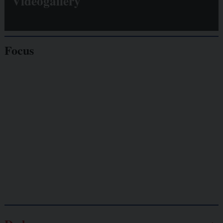
Videogallery
Focus
Giornalisti
minacciati
Lavoro
autonomo
Galassia dell’informazione