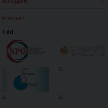
Da leggere
Sentenze
I siti