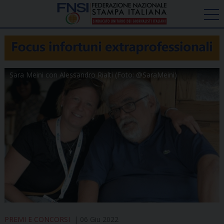
Sara Meini con Alessandro Rialti (Foto: @SaraMeini)
PREMI E CONCORSI
06 Giu 2022