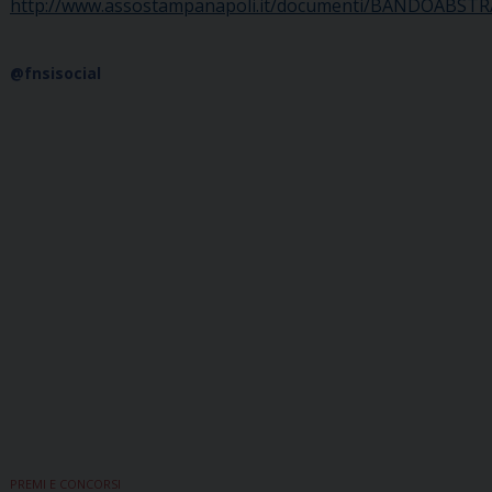
http://www.assostampanapoli.it/documenti/BANDOABSTR
@fnsisocial
PREMI E CONCORSI