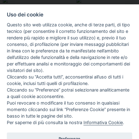
Uso dei cookie
Questo sito web utilizza cookie, anche di terze parti, di tipo
tecnico (per consentire il corretto funzionamento del sito e
rendere più rapido e migliore il suo utilizzo) e, previo il tuo
consenso, di profilazione (per inviare messaggi pubblicitari
in linea con le preferenze da te manifestate nell’ambito
I libri
dell’utilizzo delle funzionalità e della navigazione in rete e/o
Vedi tutti
per effettuare analisi e monitoraggio dei comportamenti dei
visitatori del sito).
FASCISTISSIMA
Cliccando su “Accetta tutti”, acconsentirai all’uso di tutti i
cookie, inclusi tutti quelli di profilazione.
Cliccando su “Preferenze” potrai selezionare analiticamente
a quali cookie acconsentire.
Puoi revocare o modificare il tuo consenso in qualsiasi
momento cliccando sul link “Preferenze Cookie” presente in
basso in tutte le pagine del sito.
Per saperne di più consulta la nostra
Informativa Cookie
.
Direttrice Responsabile: Alessandra Costante | Registrazione al Tribunale Civile
di Roma del 23-12-2001 N°578
Preferenze