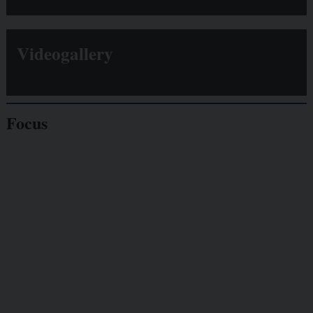
Videogallery
Focus
Giornalisti
minacciati
Lavoro
autonomo
Galassia dell’informazione