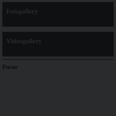
Fotogallery
Videogallery
Focus
Giornalisti
minacciati
Lavoro
autonomo