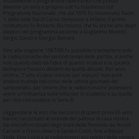
Inizialmente il programma radiofonico che presto
divenne un vero e proprio cult fu trasmesso sul
Programma Nazionale, che dal 1975 fu rinominato Radio
1, dalla sede Rai di Corso Sempione a Milano. Il primo
conduttore fu Roberto Bortoluzzi, che fu anche uno degli
ideatori del programma assieme a Guglielmo Moretti,
Sergio Zavoli e Giorgio Boriani.
Fino alla stagione 1987/88 fu possibile trasmettere solo
le radiocronache dei secondi tempi delle partite, e anche
solo questo dato dà l’idea di quanto il calcio e la società
dell’epoca fossero distanti da quella attuale. Per anni,
inoltre, 'Tutto il calcio minuto per minuto' non potè
andare in onda nel corso delle ultime giornate del
campionato, per timore che le radiocronache potessero
avere un’influenza sulla lotta per lo scudetto e su quella
per non retrocedere in Serie B.
Leggendarie le voci che nel corso di questi primi 65 anni
hanno raccontato le vicende del pallone di casa nostra
dai microfoni situati negli stadi della Penisola: da Nicolò
Carosio a Enrico Ameri e Sandro Ciotti, fino a Beppe
Viola, Ezio Luzzi e ai radiocronisti più celebri della nostra