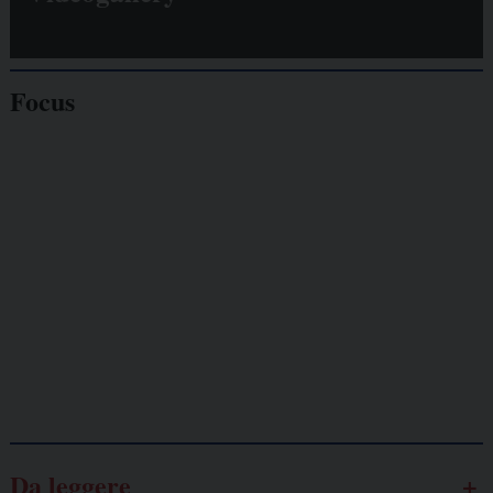
Focus
Giornalisti
minacciati
Lavoro
autonomo
Galassia dell’informazione
Da leggere