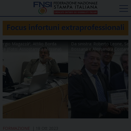
Da sinistra: Roberto Leone, Sergio MagazzÃº, Attilio Borda
Bossana e Alessandra Costante (Foto: Assostampa Messina)
FORMAZIONE
18 Ott 2023