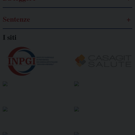
Sentenze
I siti