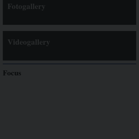
Fotogallery
Videogallery
Focus
Giornalisti
minacciati
Lavoro
autonomo