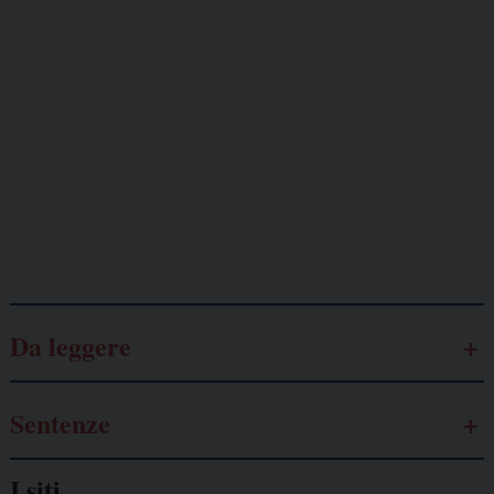
Giornalisti
minacciati
Lavoro
autonomo
Galassia dell’informazione
Da leggere
Sentenze
I siti