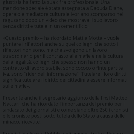
giustizia ha fatto la sua cifra professionale. Una
menzione speciale è stata assegnata a Daouda Diane,
operaio e mediatore culturale ivoriano scomparso nel
ragusano dopo un video che mostrava il suo lavoro
senza diritti e tutele in un cementificio.
«Questo premio – ha ricordato Mattia Motta – vuole
puntare i riflettori anche su quei colleghi che sotto i
riflettori non sono, ma che svolgono un lavoro
straordinario per il contrasto alle mafie e nella cultura
della legalità, colleghi che spesso non hanno un
contratto di lavoro stabile, sono cococo o finte partite
iva, sono "rider dell'informazione". Tutelare i loro diritti
significa tutelare il diritto dei cittadini a essere informati
sulle mafie».
Presente anche il segretario aggiunto della Fnsi Matteo
Naccari, che ha ricordato l'importanza del premio per il
sindacato dei giornalisti e come siano oltre 250 i cronisti
e le croniste posti sotto tutela dello Stato a causa delle
minacce ricevute.
Premiati da Avviso Pubblico gli amministratori Renato