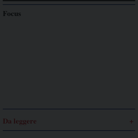
Focus
Giornalisti
minacciati
Lavoro
autonomo
Galassia dell’informazione
Da leggere