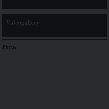
Videogallery
Focus
Giornalisti
minacciati
Lavoro
autonomo