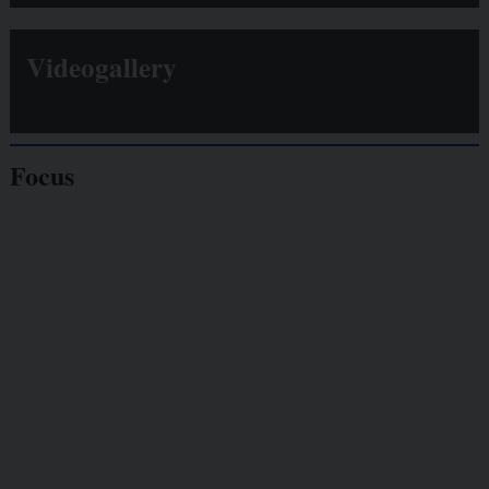
Videogallery
Focus
Giornalisti
minacciati
Lavoro
autonomo
Galassia dell’informazione