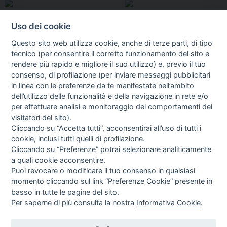
Uso dei cookie
Questo sito web utilizza cookie, anche di terze parti, di tipo
tecnico (per consentire il corretto funzionamento del sito e
rendere più rapido e migliore il suo utilizzo) e, previo il tuo
consenso, di profilazione (per inviare messaggi pubblicitari
in linea con le preferenze da te manifestate nell’ambito
I libri
dell’utilizzo delle funzionalità e della navigazione in rete e/o
Vedi tutti
per effettuare analisi e monitoraggio dei comportamenti dei
visitatori del sito).
FASCISTISSIMA
Cliccando su “Accetta tutti”, acconsentirai all’uso di tutti i
cookie, inclusi tutti quelli di profilazione.
Cliccando su “Preferenze” potrai selezionare analiticamente
a quali cookie acconsentire.
Puoi revocare o modificare il tuo consenso in qualsiasi
momento cliccando sul link “Preferenze Cookie” presente in
basso in tutte le pagine del sito.
Per saperne di più consulta la nostra
Informativa Cookie
.
Direttrice Responsabile: Alessandra Costante | Registrazione al Tribunale Civile
di Roma del 23-12-2001 N°578