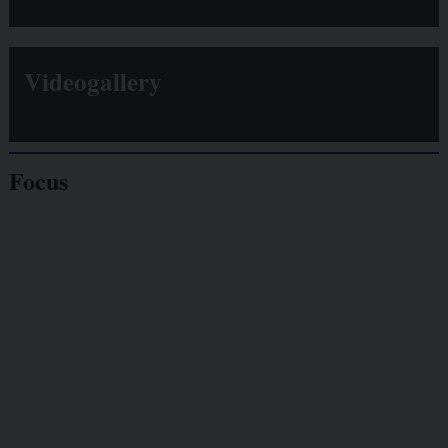
Videogallery
Focus
Giornalisti
minacciati
Lavoro
autonomo
Galassia dell’informazione