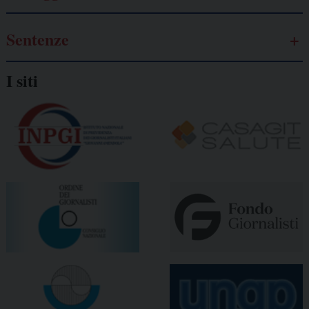
Sentenze
I siti