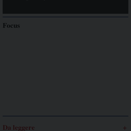
Focus
Giornalisti
minacciati
Lavoro
autonomo
Galassia dell’informazione
Da leggere