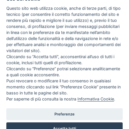
Questo sito web utilizza cookie, anche di terze parti, di tipo
tecnico (per consentire il corretto funzionamento del sito e
rendere più rapido e migliore il suo utilizzo) e, previo il tuo
consenso, di profilazione (per inviare messaggi pubblicitari
in linea con le preferenze da te manifestate nell’ambito
I libri
dell’utilizzo delle funzionalità e della navigazione in rete e/o
Vedi tutti
per effettuare analisi e monitoraggio dei comportamenti dei
visitatori del sito).
FASCISTISSIMA
Cliccando su “Accetta tutti”, acconsentirai all’uso di tutti i
cookie, inclusi tutti quelli di profilazione.
Cliccando su “Preferenze” potrai selezionare analiticamente
a quali cookie acconsentire.
Puoi revocare o modificare il tuo consenso in qualsiasi
momento cliccando sul link “Preferenze Cookie” presente in
basso in tutte le pagine del sito.
Per saperne di più consulta la nostra
Informativa Cookie
.
Direttrice Responsabile: Alessandra Costante | Registrazione al Tribunale Civile
di Roma del 23-12-2001 N°578
Preferenze
Accetta tutti