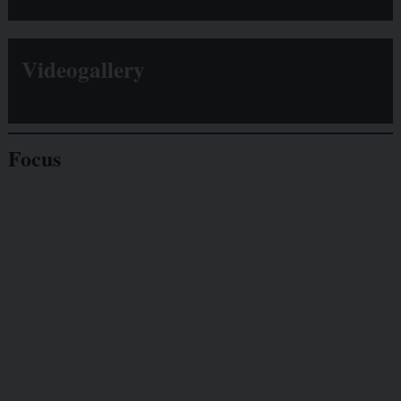
Videogallery
Focus
Giornalisti
minacciati
Lavoro
autonomo
Galassia dell’informazione