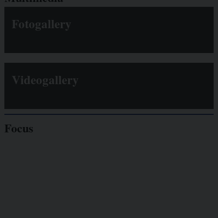
Fotogallery
Videogallery
Focus
Giornalisti
minacciati
Lavoro
autonomo