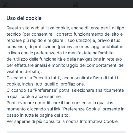
Uso dei cookie
Questo sito web utilizza cookie, anche di terze parti, di tipo
tecnico (per consentire il corretto funzionamento del sito e
rendere più rapido e migliore il suo utilizzo) e, previo il tuo
consenso, di profilazione (per inviare messaggi pubblicitari
in linea con le preferenze da te manifestate nell’ambito
I libri
dell’utilizzo delle funzionalità e della navigazione in rete e/o
Vedi tutti
per effettuare analisi e monitoraggio dei comportamenti dei
visitatori del sito).
FASCISTISSIMA
Cliccando su “Accetta tutti”, acconsentirai all’uso di tutti i
cookie, inclusi tutti quelli di profilazione.
Cliccando su “Preferenze” potrai selezionare analiticamente
a quali cookie acconsentire.
Puoi revocare o modificare il tuo consenso in qualsiasi
momento cliccando sul link “Preferenze Cookie” presente in
basso in tutte le pagine del sito.
Per saperne di più consulta la nostra
Informativa Cookie
.
Direttrice Responsabile: Alessandra Costante | Registrazione al Tribunale Civile
di Roma del 23-12-2001 N°578