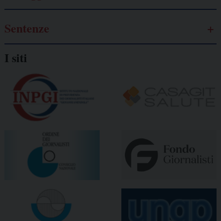
Sentenze
I siti