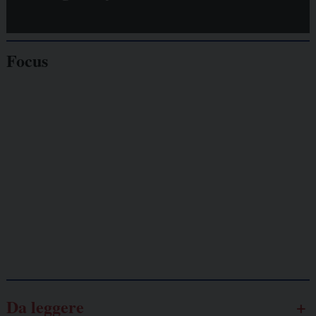
Focus
Giornalisti
minacciati
Lavoro
autonomo
Galassia dell’informazione
Da leggere