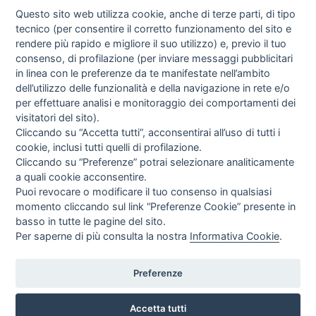
Questo sito web utilizza cookie, anche di terze parti, di tipo
tecnico (per consentire il corretto funzionamento del sito e
rendere più rapido e migliore il suo utilizzo) e, previo il tuo
consenso, di profilazione (per inviare messaggi pubblicitari
in linea con le preferenze da te manifestate nell’ambito
I libri
dell’utilizzo delle funzionalità e della navigazione in rete e/o
Vedi tutti
per effettuare analisi e monitoraggio dei comportamenti dei
visitatori del sito).
FASCISTISSIMA
Cliccando su “Accetta tutti”, acconsentirai all’uso di tutti i
cookie, inclusi tutti quelli di profilazione.
Cliccando su “Preferenze” potrai selezionare analiticamente
a quali cookie acconsentire.
Puoi revocare o modificare il tuo consenso in qualsiasi
momento cliccando sul link “Preferenze Cookie” presente in
basso in tutte le pagine del sito.
Per saperne di più consulta la nostra
Informativa Cookie
.
Direttrice Responsabile: Alessandra Costante | Registrazione al Tribunale Civile
di Roma del 23-12-2001 N°578
Preferenze
Accetta tutti