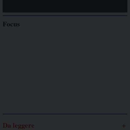
Focus
Giornalisti
minacciati
Lavoro
autonomo
Galassia dell’informazione
Da leggere