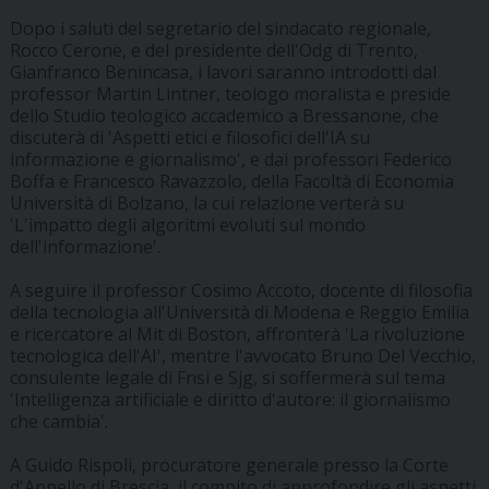
Dopo i saluti del segretario del sindacato regionale,
Rocco Cerone, e del presidente dell'Odg di Trento,
Gianfranco Benincasa, i lavori saranno introdotti dal
professor Martin Lintner, teologo moralista e preside
dello Studio teologico accademico a Bressanone, che
discuterà di 'Aspetti etici e filosofici dell'IA su
informazione e giornalismo', e dai professori Federico
Boffa e Francesco Ravazzolo, della Facoltà di Economia
Università di Bolzano, la cui relazione verterà su
'L'impatto degli algoritmi evoluti sul mondo
dell'informazione'.
A seguire il professor Cosimo Accoto, docente di filosofia
della tecnologia all'Università di Modena e Reggio Emilia
e ricercatore al Mit di Boston, affronterà 'La rivoluzione
tecnologica dell'AI', mentre l'avvocato Bruno Del Vecchio,
consulente legale di Fnsi e Sjg, si soffermerà sul tema
'Intelligenza artificiale e diritto d'autore: il giornalismo
che cambia'.
A Guido Rispoli, procuratore generale presso la Corte
d'Appello di Brescia, il compito di approfondire gli aspetti