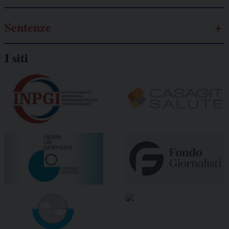
Sentenze
I siti