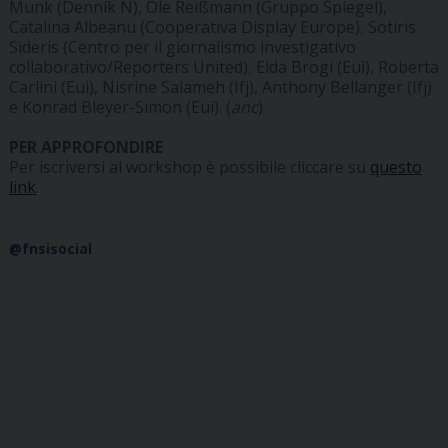
Munk (Denník N), Ole Reißmann (Gruppo Spiegel),
Catalina Albeanu (Cooperativa Display Europe), Sotiris
Sideris (Centro per il giornalismo investigativo
collaborativo/Reporters United), Elda Brogi (Eui), Roberta
Carlini (Eui), Nisrine Salameh (Ifj), Anthony Bellanger (Ifj)
e Konrad Bleyer-Simon (Eui). (
anc
)
PER APPROFONDIRE
Per iscriversi al workshop è possibile cliccare su
questo
link
.
@fnsisocial