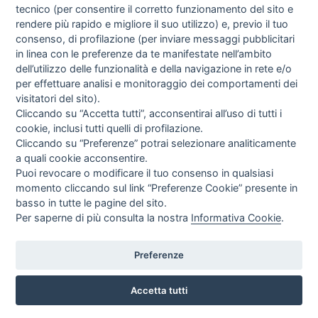
tecnico (per consentire il corretto funzionamento del sito e
rendere più rapido e migliore il suo utilizzo) e, previo il tuo
consenso, di profilazione (per inviare messaggi pubblicitari
in linea con le preferenze da te manifestate nell’ambito
I libri
dell’utilizzo delle funzionalità e della navigazione in rete e/o
Vedi tutti
per effettuare analisi e monitoraggio dei comportamenti dei
visitatori del sito).
FASCISTISSIMA
Cliccando su “Accetta tutti”, acconsentirai all’uso di tutti i
cookie, inclusi tutti quelli di profilazione.
Cliccando su “Preferenze” potrai selezionare analiticamente
a quali cookie acconsentire.
Puoi revocare o modificare il tuo consenso in qualsiasi
momento cliccando sul link “Preferenze Cookie” presente in
basso in tutte le pagine del sito.
Per saperne di più consulta la nostra
Informativa Cookie
.
Direttrice Responsabile: Alessandra Costante | Registrazione al Tribunale Civile
di Roma del 23-12-2001 N°578
Preferenze
Accetta tutti
© FEDERAZIONE NAZIONALE DELLA STAMPA ITALIANA |
Modulistica
|
Contatti
|
Privacy
|
Cookie Policy
|
Preferenze Cookie
|
Credits