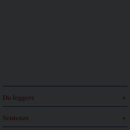
Giornalisti
minacciati
Lavoro
autonomo
Galassia dell’informazione
Da leggere
Sentenze