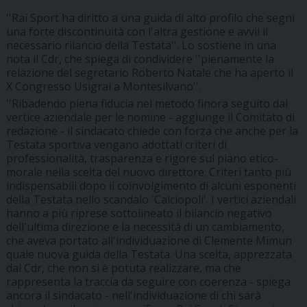
''Rai Sport ha diritto a una guida di alto profilo che segni
una forte discontinuità con l'altra gestione e avvii il
necessario rilancio della Testata''. Lo sostiene in una
nota il Cdr, che spiega di condividere ''pienamente la
relazione del segretario Roberto Natale che ha aperto il
X Congresso Usigrai a Montesilvano''.
''Ribadendo piena fiducia nel metodo finora seguito dal
vertice aziendale per le nomine - aggiunge il Comitato di
redazione - il sindacato chiede con forza che anche per la
Testata sportiva vengano adottati criteri di
professionalità, trasparenza e rigore sul piano etico-
morale nella scelta del nuovo direttore. Criteri tanto più
indispensabili dopo il coinvolgimento di alcuni esponenti
della Testata nello scandalo 'Calciopoli'. I vertici aziendali
hanno a più riprese sottolineato il bilancio negativo
dell'ultima direzione e la necessità di un cambiamento,
che aveva portato all'individuazione di Clemente Mimun
quale nuova guida della Testata. Una scelta, apprezzata
dal Cdr, che non si è potuta realizzare, ma che
rappresenta la traccia da seguire con coerenza - spiega
ancora il sindacato - nell'individuazione di chi sarà