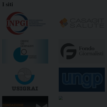
I siti