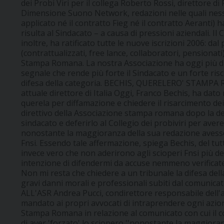
dei Probi Viri per il collega Roberto Rossi, direttore
Dimensione Suono Network, redazioni nelle quali nessu
applicato né il contratto Fieg né il contratto Aeranti)
risulta al Sindacato – a causa di pressioni aziendali. Il 
inoltre, ha ratificato tutte le nuove iscrizioni 2006: da
(contrattualizzati, free lance, collaboratori, pensionati
Stampa Romana. La nostra Associazione ha oggi più di 
segnale che rende più forte il Sindacato e un forte risc
difesa della categoria. BECHIS, QUERELERO' STAMPA 
attuale direttore di Italia Oggi, Franco Bechis, ha dat
querela per diffamazione e chiedere il risarcimento dei
direttivo della Associazione stampa romana dopo la de
sindacato e deferirlo al Collegio dei probiviri per av
nonostante la maggioranza della sua redazione avesse
Fnsi. Essendo tale affermazione, spiega Bechis, del tu
invece vero che non aderirono agli scioperi Fnsi più de
intenzione di difendermi da accuse nemmeno verifica
Non mi resta che chiedere a un tribunale la difesa della
gravi danni morali e professionali subiti dal comuni
ALL'ASR Andrea Pucci, condirettore responsabile dell
mandato ai propri avvocati di intraprendere ogni azion
Stampa Romana in relazione al comunicato con cui il con
di aver 'forzato' lo sciopero ''nonostante la maggiora