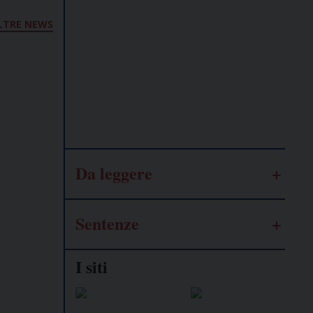
Lavoro
LTRE NEWS
autonomo
Galassia
dell’informazione
Da leggere
Sentenze
I siti