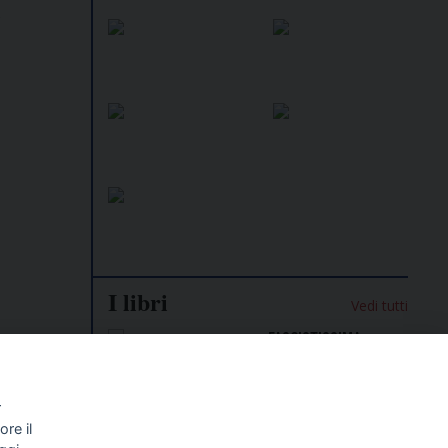
i
I libri
Vedi tutti
NALISMO E
FASCISTISSIMA
LLIGENZA
FICIALE
e
r
ale per i
re il