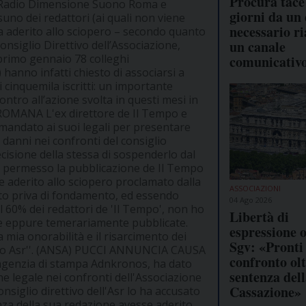
Procura tace
 di Radio Dimensione Suono Roma e
giorni da un 
no dei redattori (ai quali non viene
necessario ri
 ha aderito allo sciopero – secondo quanto
un canale
Consiglio Direttivo dell’Associazione,
l primo gennaio 78 colleghi
comunicativ
) hanno infatti chiesto di associarsi a
cinquemila iscritti: un importante
ontro all’azione svolta in questi mesi in
ROMANA L'ex direttore de Il Tempo e
o mandato ai suoi legali per presentare
 danni nei confronti del consiglio
cisione della stessa di sospenderlo dal
ere permesso la pubblicazione de Il Tempo
 aderito allo sciopero proclamato dalla
ASSOCIAZIONI
tto priva di fondamento, ed essendo
04 Ago 2026
l 60% dei redattori de 'Il Tempo', non ho
Libertà di
te eppure temerariamente pubblicate.
espressione o
 mia onorabilità e il risarcimento dei
Sgv: «Pronti 
cato Asr''. (ANSA) PUCCI ANNUNCIA CAUSA
confronto olt
'agenzia di stampa Adnkronos, ha dato
sentenza del
e legale nei confronti dell'Associazione
Cassazione»
siglio direttivo dell'Asr lo ha accusato
nza della sua redazione avesse aderito