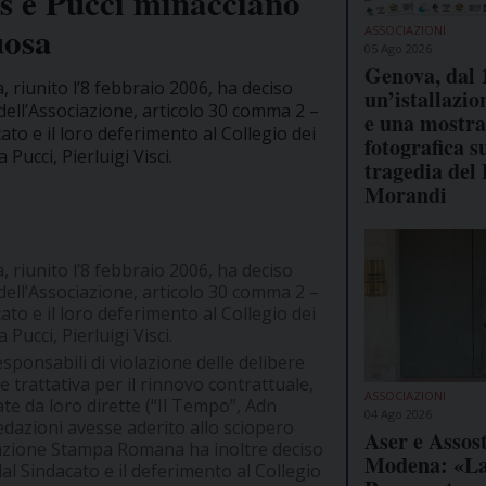
his e Pucci minacciano
uosa
ASSOCIAZIONI
05 Ago 2026
Genova, dal 
 riunito l’8 febbraio 2006, ha deciso
un’istallazio
dell’Associazione, articolo 30 comma 2 –
e una mostra
to e il loro deferimento al Collegio dei
fotografica s
Pucci, Pierluigi Visci.
tragedia del
Morandi
 riunito l’8 febbraio 2006, ha deciso
dell’Associazione, articolo 30 comma 2 –
to e il loro deferimento al Collegio dei
Pucci, Pierluigi Visci.
responsabili di violazione delle delibere
e trattativa per il rinnovo contrattuale,
ASSOCIAZIONI
te da loro dirette (“Il Tempo”, Adn
04 Ago 2026
dazioni avesse aderito allo sciopero
Aser e Asso
ociazione Stampa Romana ha inoltre deciso
Modena: «L
dal Sindacato e il deferimento al Collegio