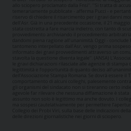
allo sciopero proclamato dalla Fnsi''. ''Si tratta di accu
temerariamente pubblicate - afferma Pucci - e pertanto
riservo di chiedere il risarcimento per i gravi danni mo
dell'Asr. Già in una precedente occasione, il 21 magg
stata costretta a fare marcia indietro, con tanto di sc
provvedimento archiviando il procedimento arbitratri
dandomi piena ragione all'unanimità. Oggi - conclude P
tantomeno interpellato dall'Asr, vengo prima sospeso e 
informato dei gravi provvedimenti attraverso un com
stavolta la questione diventa legale''. (ANSA) L’Asso
le gravi dichiarazioni rilasciate alle agenzie di stampa 
legittimità e l’opportunità di quanto deciso all’unanimi
dell’Associazione Stampa Romana. Se dovrà essere il Tr
comportamento di alcuni colleghi, palesemente contrar
gli organismi del sindacato non si tireranno certo indie
agevole far rilevare che nessuna diffamazione è stat
assunto non solo è legittimo ma anche dovuto. I colleg
ma sospesi cautelativamente per permettere l’apertur
Collegio dei Probi Viri, sulla base delle indicazioni de
delle direzioni giornalistiche nei giorni di sciopero.