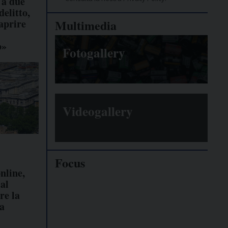
 a due
delitto,
aprire
Multimedia
o»
Fotogallery
Videogallery
Focus
nline,
al
Giornalisti
re la
minacciati
la