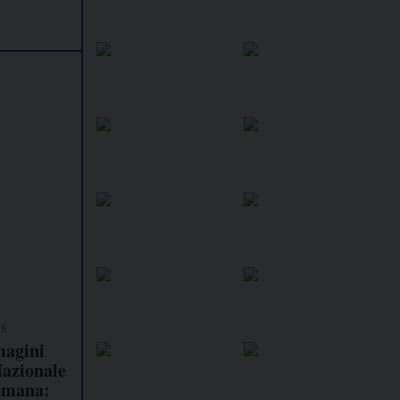
26
magini
Nazionale
omana: