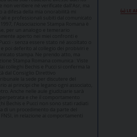
se non veritiere né verificate dall'Asr, ma
LE A
 a difesa della mia onorabilità mi
rali e professionali subiti dal comunicato
io 1997, l'Associazione Stampa Romana è
use, per un analogo e temerario
amente aperto nei miei confronti e
ucci - senza essere stato né ascoltato o
poi deferito al collegio dei probiviri e
unicato stampa. Ne prendo atto, ma
ciazione Stampa Romana comunica : Viste
dai colleghi Bechis e Pucci si conferma la
tà dal Consiglio Direttivo
ibunale la sede per discutere del
io ai principi che legano ogni associato,
tro. Anche nelle aule giudiziarie sarà
a perpetrata e che il comportamento
hi Bechis e Pucci non sono stati radiati
a di un procedimento da parte del
lla FNSI, in relazione ai comportamenti