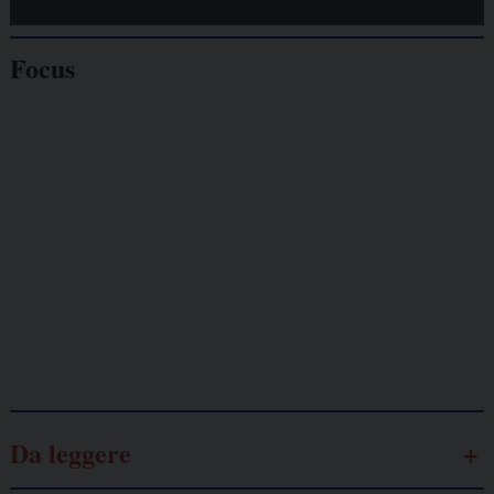
Focus
Giornalisti
minacciati
Lavoro
autonomo
Galassia dell’informazione
Da leggere