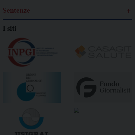
Sentenze
I siti