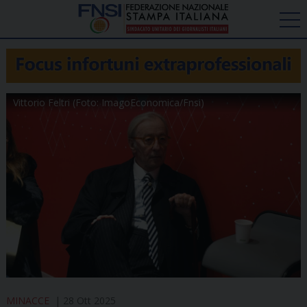
Vittorio Feltri (Foto: ImagoEconomica/Fnsi)
MINACCE
28 Ott 2025