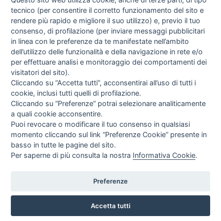
tecnico (per consentire il corretto funzionamento del sito e
rendere più rapido e migliore il suo utilizzo) e, previo il tuo
consenso, di profilazione (per inviare messaggi pubblicitari
in linea con le preferenze da te manifestate nell’ambito
I libri
dell’utilizzo delle funzionalità e della navigazione in rete e/o
Vedi tutti
per effettuare analisi e monitoraggio dei comportamenti dei
visitatori del sito).
FASCISTISSIMA
Cliccando su “Accetta tutti”, acconsentirai all’uso di tutti i
cookie, inclusi tutti quelli di profilazione.
Cliccando su “Preferenze” potrai selezionare analiticamente
a quali cookie acconsentire.
Puoi revocare o modificare il tuo consenso in qualsiasi
momento cliccando sul link “Preferenze Cookie” presente in
basso in tutte le pagine del sito.
Per saperne di più consulta la nostra
Informativa Cookie
.
Direttrice Responsabile: Alessandra Costante | Registrazione al Tribunale Civile
di Roma del 23-12-2001 N°578
Preferenze
Accetta tutti
© FEDERAZIONE NAZIONALE DELLA STAMPA ITALIANA |
Modulistica
|
Contatti
|