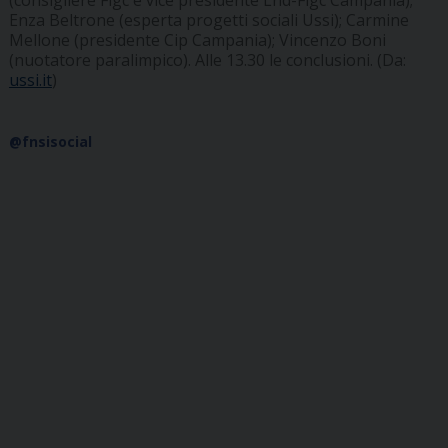
(consigliere Figc e vice presidente Lnd-Figc Campania);
Enza Beltrone (esperta progetti sociali Ussi); Carmine
Mellone (presidente Cip Campania); Vincenzo Boni
(nuotatore paralimpico). Alle 13.30 le conclusioni. (Da:
ussi.it
)
@fnsisocial