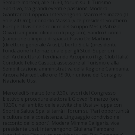
Sempre martedì, alle 16.30, forum su 'Il Turismo
Sportivo, tra grandi eventi e passioni'. Modera
Gianfranco Coppola. Intervengono: Marco Bellinazzo (Il
Sole 24 Ore); Leonardo Massa (vice president Southern
Europe Divisione Crociere del Gruppo MSC); Patrizio
Oliva (campione olimpico di pugilato); Sandro Cuomo
(campione olimpico di spada); Flavio De Martino
(direttore generale Arus); Uberto Siola (presidente
Fondazione Internazionale per gli Studi Superiori
dell'Architettura); Ferdinando Arcopinto (Figc Club Italia).
Conclude Felice Casucci, assessore al Turismo e alla
Semplificazione amministrativa della Regione Campania.
Ancora Martedì, alle ore 19.00, riunione del Consiglio
Nazionale Ussi.
Mercoledì 5 marzo (ore 9.30), lavori del Congresso
Elettivo e procedure elettorali. Giovedì 6 marzo (ore
10.30), nell'ambito delle attività che Ussi sviluppa con
Sport e Salute Spa, si terrà il forum su 'Pari opportunità
e cultura della coesistenza. Linguaggio condiviso nel
racconto dello sport'. Modera Mimma Caligaris, vice
presidente Ussi. Intervengono: Giuliana Tambaro