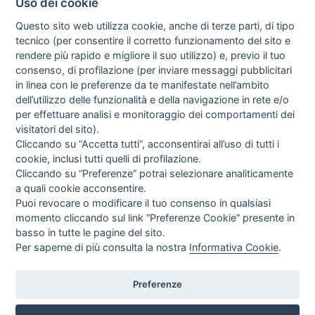
Uso dei cookie
Questo sito web utilizza cookie, anche di terze parti, di tipo
tecnico (per consentire il corretto funzionamento del sito e
rendere più rapido e migliore il suo utilizzo) e, previo il tuo
consenso, di profilazione (per inviare messaggi pubblicitari
in linea con le preferenze da te manifestate nell’ambito
I libri
dell’utilizzo delle funzionalità e della navigazione in rete e/o
Vedi tutti
per effettuare analisi e monitoraggio dei comportamenti dei
visitatori del sito).
FASCISTISSIMA
Cliccando su “Accetta tutti”, acconsentirai all’uso di tutti i
cookie, inclusi tutti quelli di profilazione.
Cliccando su “Preferenze” potrai selezionare analiticamente
a quali cookie acconsentire.
Puoi revocare o modificare il tuo consenso in qualsiasi
momento cliccando sul link “Preferenze Cookie” presente in
basso in tutte le pagine del sito.
Per saperne di più consulta la nostra
Informativa Cookie
.
Direttrice Responsabile: Alessandra Costante | Registrazione al Tribunale Civile
di Roma del 23-12-2001 N°578
Preferenze