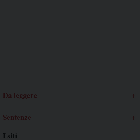
Giornalisti
minacciati
Lavoro
autonomo
Galassia dell’informazione
Da leggere
Sentenze
I siti