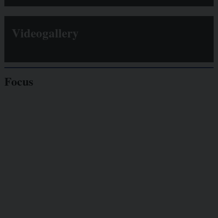
Videogallery
Focus
Giornalisti
minacciati
Lavoro
autonomo
Galassia dell’informazione