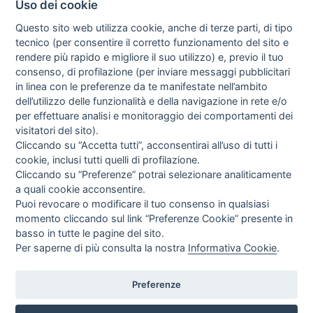
Uso dei cookie
Questo sito web utilizza cookie, anche di terze parti, di tipo
tecnico (per consentire il corretto funzionamento del sito e
rendere più rapido e migliore il suo utilizzo) e, previo il tuo
consenso, di profilazione (per inviare messaggi pubblicitari
in linea con le preferenze da te manifestate nell’ambito
I libri
dell’utilizzo delle funzionalità e della navigazione in rete e/o
Vedi tutti
per effettuare analisi e monitoraggio dei comportamenti dei
visitatori del sito).
FASCISTISSIMA
Cliccando su “Accetta tutti”, acconsentirai all’uso di tutti i
cookie, inclusi tutti quelli di profilazione.
Cliccando su “Preferenze” potrai selezionare analiticamente
a quali cookie acconsentire.
Puoi revocare o modificare il tuo consenso in qualsiasi
momento cliccando sul link “Preferenze Cookie” presente in
basso in tutte le pagine del sito.
Per saperne di più consulta la nostra
Informativa Cookie
.
Direttrice Responsabile: Alessandra Costante | Registrazione al Tribunale Civile
di Roma del 23-12-2001 N°578
Preferenze