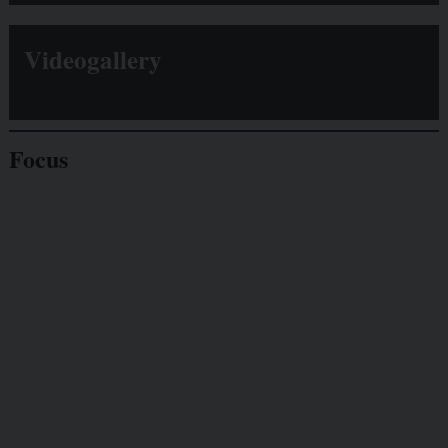
Videogallery
Focus
Giornalisti
minacciati
Lavoro
autonomo
Galassia dell’informazione