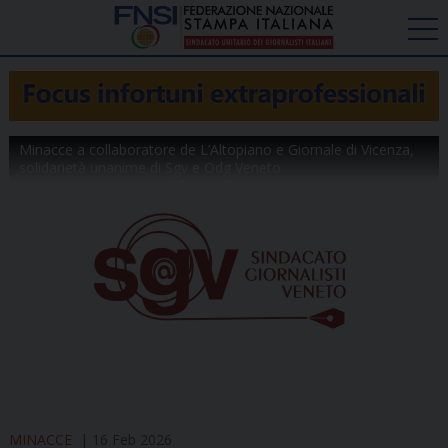
Minacce a collaboratore de L’Altopiano e Giornale di Vicenza,
solidarietà unanime di Sgv e Odg Veneto
MINACCE
16 Feb 2026