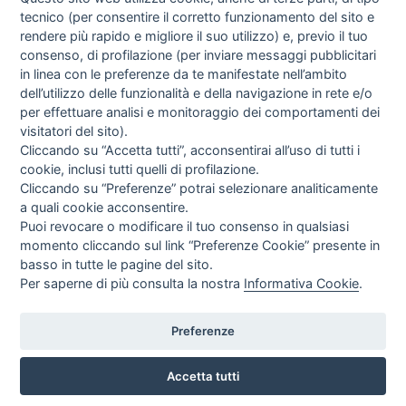
tecnico (per consentire il corretto funzionamento del sito e
rendere più rapido e migliore il suo utilizzo) e, previo il tuo
consenso, di profilazione (per inviare messaggi pubblicitari
in linea con le preferenze da te manifestate nell’ambito
I libri
dell’utilizzo delle funzionalità e della navigazione in rete e/o
Vedi tutti
per effettuare analisi e monitoraggio dei comportamenti dei
visitatori del sito).
FASCISTISSIMA
Cliccando su “Accetta tutti”, acconsentirai all’uso di tutti i
cookie, inclusi tutti quelli di profilazione.
Cliccando su “Preferenze” potrai selezionare analiticamente
a quali cookie acconsentire.
Puoi revocare o modificare il tuo consenso in qualsiasi
momento cliccando sul link “Preferenze Cookie” presente in
basso in tutte le pagine del sito.
Per saperne di più consulta la nostra
Informativa Cookie
.
Direttrice Responsabile: Alessandra Costante | Registrazione al Tribunale Civile
di Roma del 23-12-2001 N°578
Preferenze
Accetta tutti
© FEDERAZIONE NAZIONALE DELLA STAMPA ITALIANA |
Modulistica
|
Contatti
|
Privacy
|
Cookie Policy
|
Preferenze Cookie
|
Credits