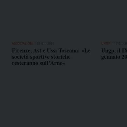
ASSOCIAZIONI
22 Giu 2026
UNGP
17 Giu 2
Firenze, Ast e Ussi Toscana: «Le
Ungp, il I
società sportive storiche
gennaio 2
resteranno sull'Arno»