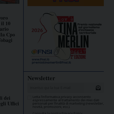
voro
 il 10
ario
lla Cpo
Tobagi
Newsletter
i dei
Letta l’informativa privacy acconsento
espressamente al trattamento dei miei dati
gli Uffici
personali per finalità di marketing (newsletter,
novità, promozioni, ecc.).
Consulta la nostra Privacy Policy.