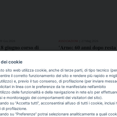
09 Giu 2026
ASSOCIAZIONI
27 Mag 2026
 18 giugno corso di
'Arno: 60 anni dopo resta 
 e giornata di
minaccia ma è inutile sfra
e sanitaria al Sugc
società sul fiume', il 22 g
 dei cookie
seminario Ast e Ussi Tosc
to sito web utilizza cookie, anche di terze parti, di tipo tecnico (pe
ntire il corretto funzionamento del sito e rendere più rapido e miglio
tilizzo) e, previo il tuo consenso, di profilazione (per inviare messa
icitari in linea con le preferenze da te manifestate nell’ambito
COME TI SENTI?
GIOR
utilizzo delle funzionalità e della navigazione in rete e/o per effettuar
INTE
isi e monitoraggio dei comportamenti dei visitatori del sito).
ARTI
ando su “Accetta tutti”, acconsentirai all’uso di tutti i cookie, inclusi t
i di profilazione.
cando su “Preferenze” potrai selezionare analiticamente a quali cook