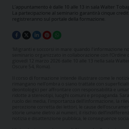
L’appuntamento è dalle 10 alle 13 in sala Walter Tobag
La partecipazione al seminario garantirà cinque crediti 
registreranno sul portale della formazione.
‘Migranti e soccorsi in mare: quando l'informazione non 
seminario organizzato in collaborazione con l’Ordine de
giovedì 12 marzo 2026 dalle 10 alle 13 nella sala Walte
Oscure 54, Roma).
Il corso di formazione intende illustrare come le notizi
rimangano nell’ombra o siano trattate con superficiali
deontologici per affrontare con responsabilità e uma
ridotte a stereotipi, luoghi comuni e propaganda. Saran
ruolo dei media, l’importanza dell’informazione, la rile
percezione corretta dei lettori, le cause dell’oscurame
storie umane dietro ai numeri, il rischio dell’indiffer
notizia e disattenzione pubblica, le conseguenze sociali 