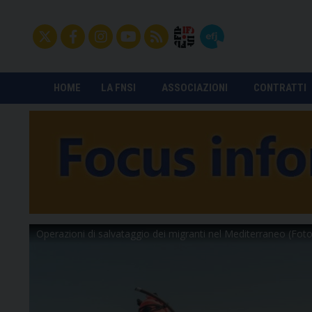
HOME
LA FNSI
ASSOCIAZIONI
CONTRATTI
Operazioni di salvataggio dei migranti nel Mediterraneo (Fo