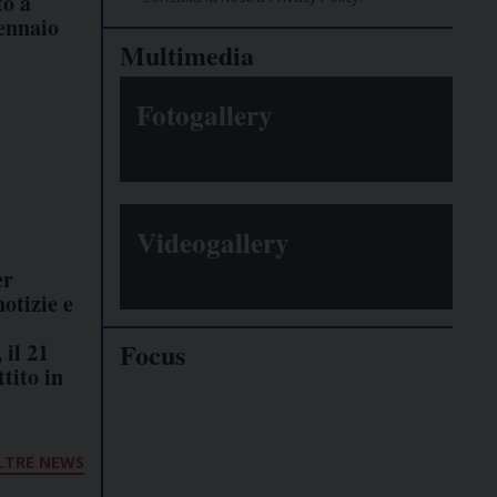
o a
ennaio
Multimedia
Fotogallery
Videogallery
er
notizie e
Focus
 il 21
tito in
Giornalisti
minacciati
LTRE NEWS