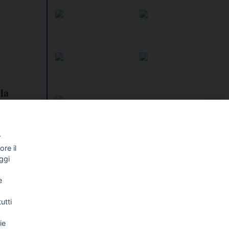
la
ttare le
iugno
ana
r
re il
I libri
Vedi tutti
ggi
NALISMO E
FASCISTISSIMA
e
LLIGENZA
FICIALE
utti
ie