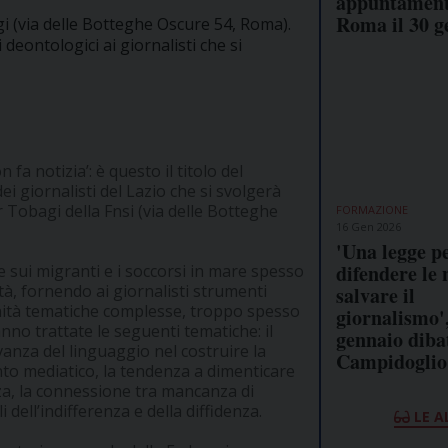
appuntament
Roma il 30 g
i (via delle Botteghe Oscure 54, Roma).
deontologici ai giornalisti che si
fa notizia’: è questo il titolo del
i giornalisti del Lazio che si svolgerà
r Tobagi della Fnsi (via delle Botteghe
FORMAZIONE
16 Gen 2026
'Una legge p
difendere le 
e sui migranti e i soccorsi in mare spesso
tà, fornendo ai giornalisti strumenti
salvare il
nità tematiche complesse, troppo spesso
giornalismo',
no trattate le seguenti tematiche: il
gennaio dibat
vanza del linguaggio nel costruire la
Campidoglio
nto mediatico, la tendenza a dimenticare
enza, la connessione tra mancanza di
dell’indifferenza e della diffidenza.
LE A