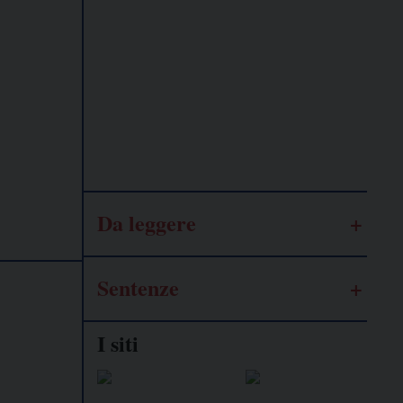
Lavoro
autonomo
Galassia
dell’informazione
Da leggere
Sentenze
I siti