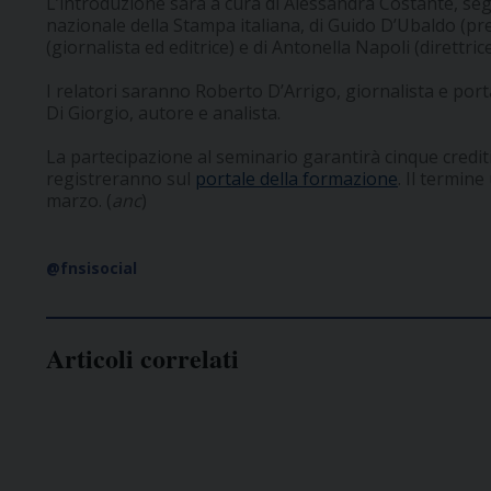
L’introduzione sarà a cura di Alessandra Costante, se
nazionale della Stampa italiana, di Guido D’Ubaldo (pre
(giornalista ed editrice) e di Antonella Napoli (direttric
I relatori saranno Roberto D’Arrigo, giornalista e por
Di Giorgio, autore e analista.
La partecipazione al seminario garantirà cinque crediti 
registreranno sul
portale della formazione
. Il termine
marzo. (
anc
)
@fnsisocial
Articoli correlati