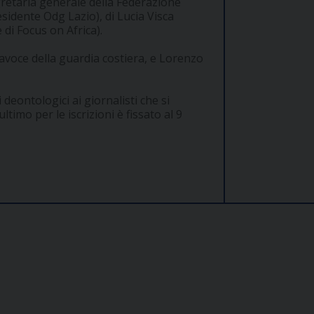
gretaria generale della Federazione
sidente Odg Lazio), di Lucia Visca
e di Focus on Africa).
tavoce della guardia costiera, e Lorenzo
deontologici ai giornalisti che si
 ultimo per le iscrizioni è fissato al 9