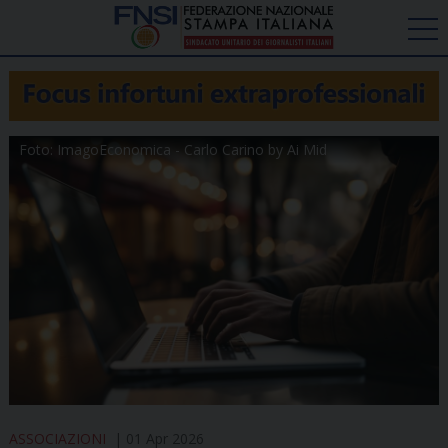
Foto: ImagoEconomica - Carlo Carino by Ai Mid
ASSOCIAZIONI
01 Apr 2026