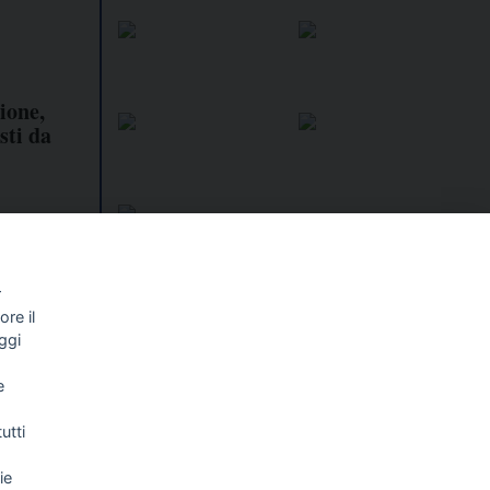
ione,
sti da
r
re il
I libri
Vedi tutti
ggi
NALISMO E
FASCISTISSIMA
e
LLIGENZA
FICIALE
utti
ie