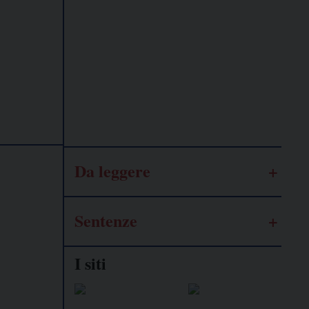
Lavoro
autonomo
Galassia
dell’informazione
Da leggere
Sentenze
I siti