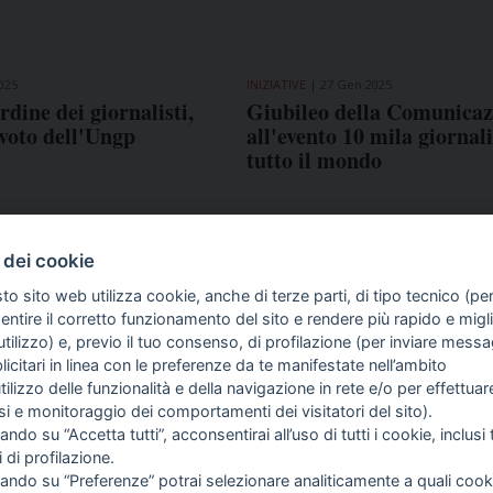
025
INIZIATIVE
27 Gen 2025
rdine dei giornalisti,
Giubileo della Comunicaz
 voto dell'Ungp
all'evento 10 mila giornali
tutto il mondo
 dei cookie
to sito web utilizza cookie, anche di terze parti, di tipo tecnico (pe
ntire il corretto funzionamento del sito e rendere più rapido e miglio
tilizzo) e, previo il tuo consenso, di profilazione (per inviare messa
icitari in linea con le preferenze da te manifestate nell’ambito
COME TI SENTI?
GIOR
utilizzo delle funzionalità e della navigazione in rete e/o per effettuar
INTE
isi e monitoraggio dei comportamenti dei visitatori del sito).
ARTI
ando su “Accetta tutti”, acconsentirai all’uso di tutti i cookie, inclusi t
i di profilazione.
cando su “Preferenze” potrai selezionare analiticamente a quali cook