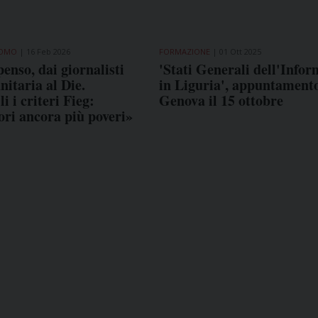
NOMO
16 Feb 2026
FORMAZIONE
01 Ott 2025
nso, dai giornalisti
'Stati Generali dell'Info
nitaria al Die.
in Liguria', appuntament
li i criteri Fieg:
Genova il 15 ottobre
ori ancora più poveri»