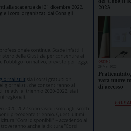
del Cnog il 
2023
anti alla scadenza del 31 dicembre 2022.
 e i corsi organizzati dai Consigli
professionale continua. Scade infatti il
stero della Giustizia per consentire ai
e l'obbligo formativo, previsto per legge
ORDINE
29 Mar 2023
Praticantato,
vara nuove 
ornalisti.it
sia i corsi gratuiti on
i giornalisti, che consentiranno ai
di accesso
, relativi al triennio 2020-2022, sia i
ni regionali.
LE A
o 2020-2022 sono visibili solo agli iscritti
er il precedente triennio. Questi ultimi –
citura "Corsi disponibili" – accedendo al
 troveranno anche la dicitura "Corsi