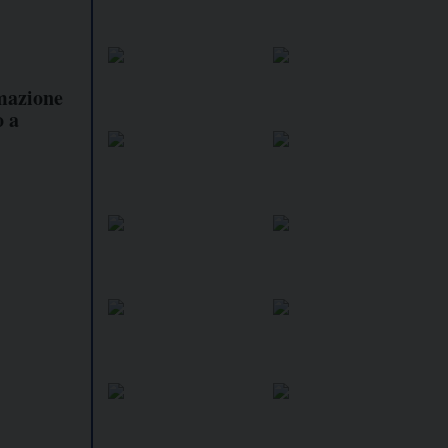
rmazione
o a