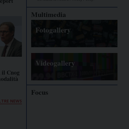
Report
Multimedia
Fotogallery
Videogallery
 il Cnog
modalità
Focus
LTRE NEWS
Giornalisti
minacciati