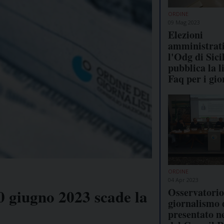
ORDINE
09 Mag 2023
Elezioni
amministrati
l'Odg di Sici
pubblica la l
Faq per i gio
ORDINE
04 Apr 2023
Osservatorio 
0 giugno 2023 scade la
giornalismo d
presentato ne