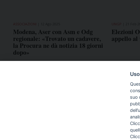
ASSOCIAZIONI
12 Ago 2025
UNGP
21 Feb 2
Modena, Aser con Asm e Odg
Elezioni O
regionale: «Trovato un cadavere,
appello al
la Procura ne dà notizia 18 giorni
dopo»
Uso
Ques
conse
suo u
pubbl
dell’
anal
Clicc
quell
Clic