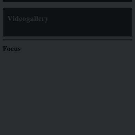
Videogallery
Focus
Giornalisti
minacciati
Lavoro
autonomo
Galassia dell’informazione