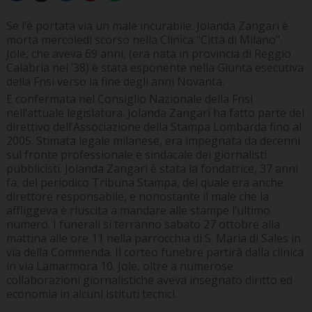
Se l’è portata via un male incurabile. Jolanda Zangari è
morta mercoledì scorso nella Clinica "Città di Milano".
Jole, che aveva 69 anni, (era nata in provincia di Reggio
Calabria nel ’38) è stata esponente nella Giunta esecutiva
della Fnsi verso la fine degli anni Novanta.
E confermata nel Consiglio Nazionale della Fnsi
nell’attuale legislatura. Jolanda Zangari ha fatto parte del
direttivo dell’Associazione della Stampa Lombarda fino al
2005. Stimata legale milanese, era impegnata da decenni
sul fronte professionale e sindacale dei giornalisti
pubblicisti. Jolanda Zangari è stata la fondatrice, 37 anni
fa, del periodico Tribuna Stampa, del quale era anche
direttore responsabile, e nonostante il male che la
affliggeva è riuscita a mandare alle stampe l’ultimo
numero. I funerali si terranno sabato 27 ottobre alla
mattina alle ore 11 nella parrocchia di S. Maria di Sales in
via della Commenda. Il corteo funebre partirà dalla clinica
in via Lamarmora 10. Jole, oltre a numerose
collaborazioni giornalistiche aveva insegnato diritto ed
economia in alcuni istituti tecnici.