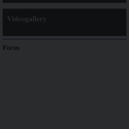
Videogallery
Focus
Giornalisti
minacciati
Lavoro
autonomo
Galassia dell’informazione