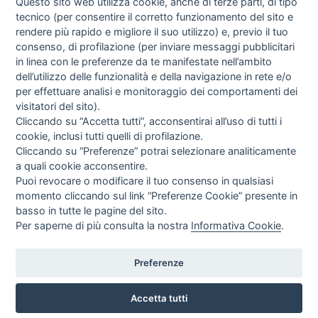
Questo sito web utilizza cookie, anche di terze parti, di tipo
tecnico (per consentire il corretto funzionamento del sito e
rendere più rapido e migliore il suo utilizzo) e, previo il tuo
consenso, di profilazione (per inviare messaggi pubblicitari
in linea con le preferenze da te manifestate nell’ambito
I libri
dell’utilizzo delle funzionalità e della navigazione in rete e/o
Vedi tutti
per effettuare analisi e monitoraggio dei comportamenti dei
visitatori del sito).
FASCISTISSIMA
Cliccando su “Accetta tutti”, acconsentirai all’uso di tutti i
cookie, inclusi tutti quelli di profilazione.
Cliccando su “Preferenze” potrai selezionare analiticamente
a quali cookie acconsentire.
Puoi revocare o modificare il tuo consenso in qualsiasi
momento cliccando sul link “Preferenze Cookie” presente in
basso in tutte le pagine del sito.
Per saperne di più consulta la nostra
Informativa Cookie
.
Direttrice Responsabile: Alessandra Costante | Registrazione al Tribunale Civile
di Roma del 23-12-2001 N°578
Preferenze
Accetta tutti
© FEDERAZIONE NAZIONALE DELLA STAMPA ITALIANA |
Modulistica
|
Contatti
|