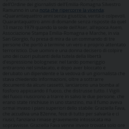
dell’Ordine dei giornalisti dell’Emilia-Romagna Silvestro
Ramunno in una
nota che ripercorre la vicenda
:
«Quarantaquattro anni senza giustizia, verità o colpevoli.
Quarantaquattro anni di domande senza risposte da quel
13 marzo 1979 quando la sede dell’Aser, all'epoca Asem,
Associazione Stampa Emilia-Romagna e Marche, in via
San Giorgio, fu presa di mira da un commando di tre
persone che portò a termine un vero e proprio attentato
terroristico. Due uomini e una donna decisero di colpire
uno dei cuori pulsanti della tutela della libertà
d'espressione bolognese: nel tardo pomeriggio
entrarono nel sindacato, e dopo aver bloccato e
derubato un dipendente e la vedova di un giornalista che
stava chiedendo informazioni, oltre a sottrarre
documenti da alcuni cassetti, lanciarono una bomba al
fosforo appiccando il fuoco, che distrusse tutto. I Vigili
del fuoco riuscirono a trarre in salvo le due persone, che
erano state rinchiuse in uno stanzino, ma il fumo aveva
ormai invaso i piani superiori dello stabile: Graziella Fava,
che accudiva una 82enne, fece di tutto per salvarla e ci
riuscì, l’anziana rimase gravemente intossicata ma
sopravvisse. Graziella Fava venne invece trovata solo ore