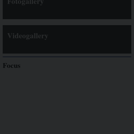
Fotogallery
Videogallery
Focus
Giornalisti
minacciati
Lavoro
autonomo