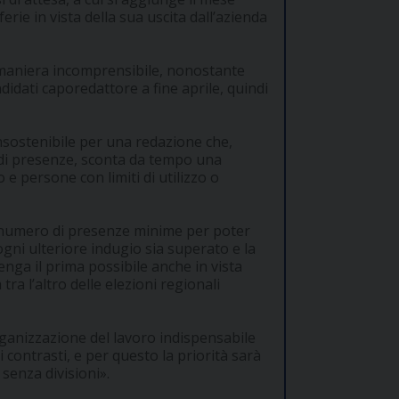
rie in vista della sua uscita dall’azienda
 maniera incomprensibile, nonostante
andidati caporedattore a fine aprile, quindi
insostenibile per una redazione che,
lo di presenze, sconta da tempo una
o e persone con limiti di utilizzo o
 numero di presenze minime per poter
gni ulteriore indugio sia superato e la
ga il prima possibile anche in vista
a l’altro delle elezioni regionali
ganizzazione del lavoro indispensabile
contrasti, e per questo la priorità sarà
 senza divisioni».