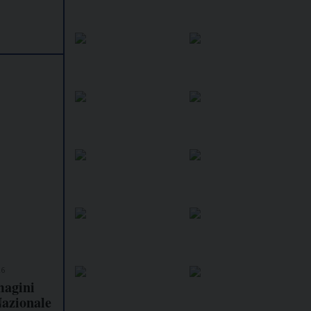
26
magini
Nazionale