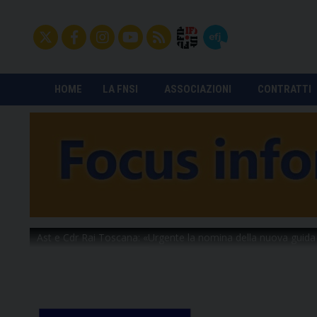
HOME
LA FNSI
ASSOCIAZIONI
CONTRATTI
Ast e Cdr Rai Toscana: «Urgente la nomina della nuova guida 