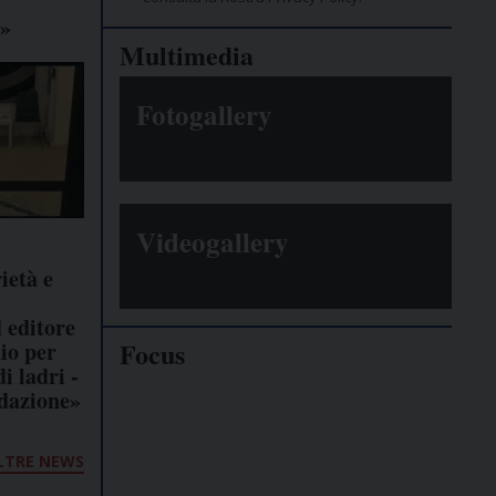
e»
Multimedia
Fotogallery
Videogallery
ietà e
d editore
Focus
io per
i ladri -
edazione»
Giornalisti
minacciati
LTRE NEWS