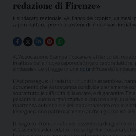
redazione di Firenze»
Il sindacato regionale: «Al fianco dei cronisti, da mesi 
caporedattore, pronti a sostenerli in qualsiasi iniziativ
«L'Associazione Stampa Toscana è al fianco dei redatto
in attesa della nuova caporedattrice o caporedattore, pr
sindacale». Lo si legge in una
nota
diffusa dal sindaca
L’Ast prosegue: «I redattori, riuniti in assemblea, ha
documento che Assostampa condivide pienamente con 
soprattutto le difficoltà di lavorare, e di garantire T
pesante di vuoto organizzativo e con problemi di presenz
ripartenza autunnale e dell'appuntamento con le elez
impegneranno particolarmente anche i giornalisti del 
Di seguito il comunicato dell'assemblea dei giornalisti
«L’assemblea dei redattori della Tgr Rai Toscana sotto
Firenze è senza caporedattore da metà marzo: tre mesi 