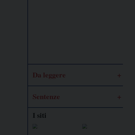
Lavoro
autonomo
Galassia
dell’informazione
Da leggere
Sentenze
I siti