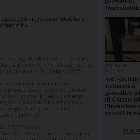
giornalisti.
Inaccettabil
in attesa della nuova caporedattrice o
a sindacale».
ri della Tgr Rai della Toscana, da mesi
onta a sostenerli in qualsiasi iniziativa
ASSOCIAZIONI
to regionale venerdì 13 giugno 2025.
09 Giu 2025
Ast: «Solidar
nno approvato all'unanimità un
vicinanza a
le preoccupazioni che esso contiene:
giornalisti e
g e Gr, in un momento particolarmente
di Controrad
e, in vista delle ferie estive, della
l'incursione d
ioni regionali che, come sempre,
vandali in r
servizio pubblico».
 della Tgr Toscana:
LE A
linea con decisione che la redazione di
di attesa, a cui si aggiunge il mese