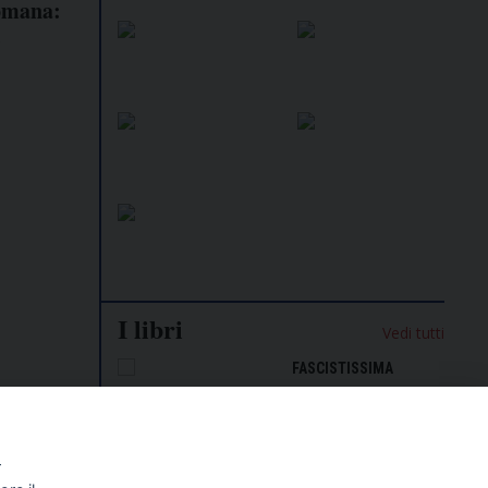
omana:
i
I libri
Vedi tutti
NALISMO E
FASCISTISSIMA
LLIGENZA
FICIALE
e
r
ale per i