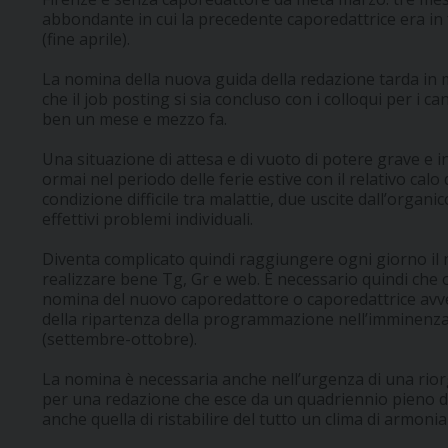
abbondante in cui la precedente caporedattrice era in fe
(fine aprile).
La nomina della nuova guida della redazione tarda in
che il job posting si sia concluso con i colloqui per i c
ben un mese e mezzo fa.
Una situazione di attesa e di vuoto di potere grave e 
ormai nel periodo delle ferie estive con il relativo ca
condizione difficile tra malattie, due uscite dall’organic
effettivi problemi individuali.
Diventa complicato quindi raggiungere ogni giorno il
realizzare bene Tg, Gr e web. È necessario quindi che o
nomina del nuovo caporedattore o caporedattrice avven
della ripartenza della programmazione nell’imminenza tr
(settembre-ottobre).
La nomina è necessaria anche nell’urgenza di una rior
per una redazione che esce da un quadriennio pieno di 
anche quella di ristabilire del tutto un clima di armonia