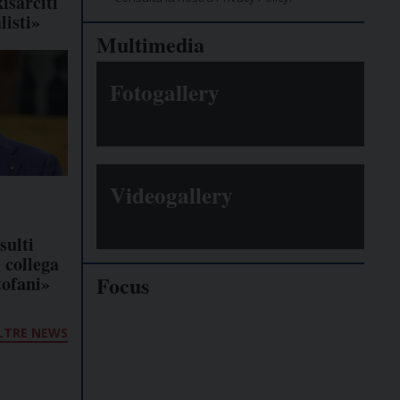
isarciti
listi»
Multimedia
Fotogallery
Videogallery
sulti
l collega
Focus
tofani»
Giornalisti
LTRE NEWS
minacciati