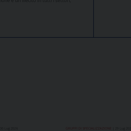
ne è un illecito in tutti i settori,
30 Lug 2026
GRUPPI DI SPECIALIZZAZIONE
29 Lug 20