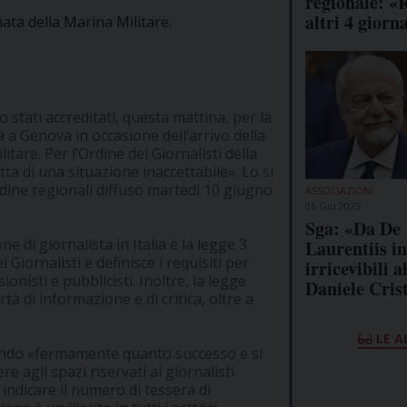
regionale: «R
altri 4 giorna
nata della Marina Militare.
 stati accreditati, questa mattina, per la
a a Genova in occasione dell’arrivo della
tare. Per l’Ordine dei Giornalisti della
atta di una situazione inaccettabile». Lo si
ine regionali diffuso martedì 10 giugno
ASSOCIAZIONI
06 Giu 2025
Sga: «Da De
e di giornalista in Italia è la legge 3
Laurentiis in
 Giornalisti e definisce i requisiti per
irricevibili a
ionisti e pubblicisti. Inoltre, la legge
Daniele Cris
tà di informazione e di critica, oltre a
LE A
nando «fermamente quanto successo e si
agli spazi riservati ai giornalisti
indicare il numero di tessera di