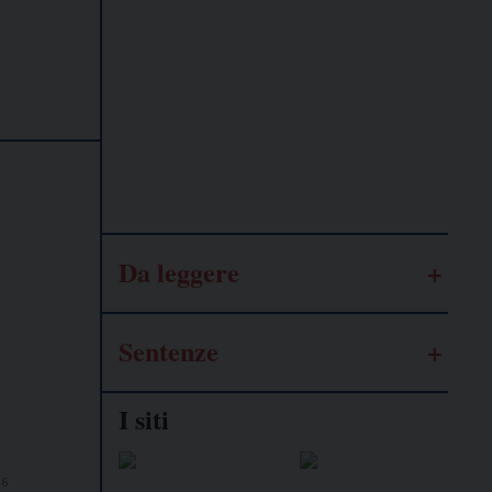
Lavoro
autonomo
Galassia
dell’informazione
Da leggere
Sentenze
I siti
26