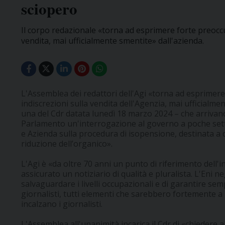
sciopero
Il corpo redazionale «torna ad esprimere forte preocc
vendita, mai ufficialmente smentite» dall'azienda.
L'Assemblea dei redattori dell'Agi «torna ad esprimer
indiscrezioni sulla vendita dell'Agenzia, mai ufficialmen
una del Cdr datata lunedì 18 marzo 2024 – che arrivan
Parlamento un'interrogazione al governo a poche sett
e Azienda sulla procedura di isopensione, destinata a
riduzione dell’organico».
L'Agi è «da oltre 70 anni un punto di riferimento dell
assicurato un notiziario di qualità e pluralista. L'Eni n
salvaguardare i livelli occupazionali e di garantire se
giornalisti, tutti elementi che sarebbero fortemente a 
incalzano i giornalisti.
L'Assemblea all'unanimità incarica il Cdr di «chiedere a