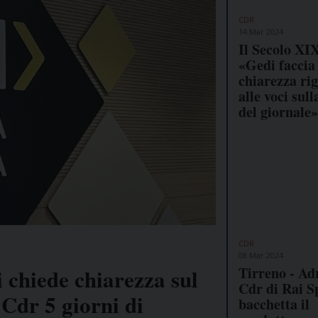
CDR
14 Mar 2024
Il Secolo XIX
«Gedi faccia
chiarezza ri
alle voci sull
del giornale»
CDR
08 Mar 2024
Tirreno - Adr
i chiede chiarezza sul
Cdr di Rai S
 Cdr 5 giorni di
bacchetta il