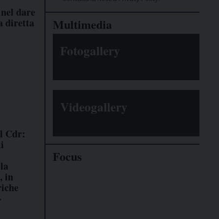
 nel dare
a diretta
Multimedia
Fotogallery
Videogallery
il Cdr:
i
Focus
la
 in
Giornalisti
riche
minacciati
»