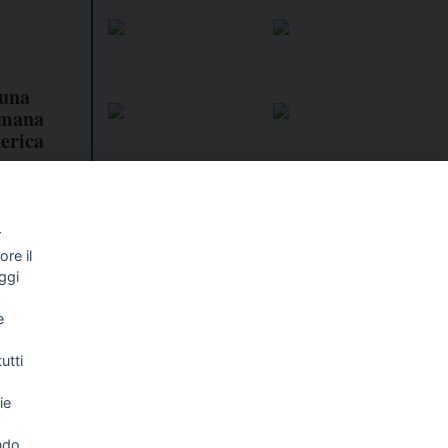
 una
omana
derica
r
re il
ggi
I libri
Vedi tutti
e
NALISMO E
FASCISTISSIMA
LLIGENZA
utti
FICIALE
ie
ndo