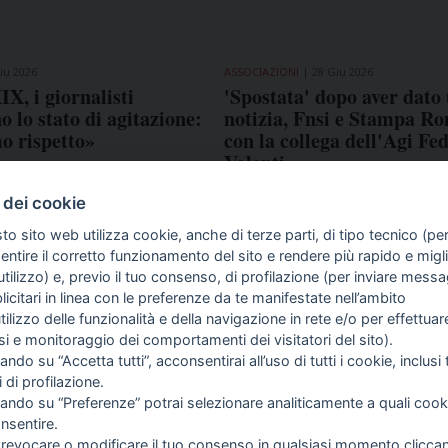
iu 2026
ASSOCIAZIONI
28 Giu 2026
IX, i giornalisti
'Spostata' dopo aver dato
 lo stato di agitazione:
notizia, Fnsi e Stampa R
o rispetto»
con la collega dell'Agi Fe
Valenti
 dei cookie
to sito web utilizza cookie, anche di terze parti, di tipo tecnico (pe
ntire il corretto funzionamento del sito e rendere più rapido e miglio
tilizzo) e, previo il tuo consenso, di profilazione (per inviare messa
icitari in linea con le preferenze da te manifestate nell’ambito
utilizzo delle funzionalità e della navigazione in rete e/o per effettuar
COME TI SENTI?
GIOR
isi e monitoraggio dei comportamenti dei visitatori del sito).
INTE
ando su “Accetta tutti”, acconsentirai all’uso di tutti i cookie, inclusi t
ARTI
i di profilazione.
cando su “Preferenze” potrai selezionare analiticamente a quali cook
nsentire.
 revocare o modificare il tuo consenso in qualsiasi momento clicca