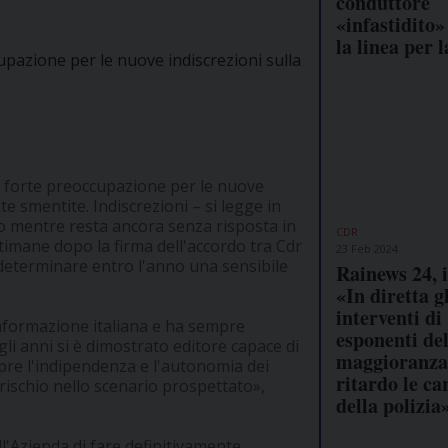
conduttore
«infastidito»
la linea per l
upazione per le nuove indiscrezioni sulla
e forte preoccupazione per le nuove
te smentite. Indiscrezioni – si legge in
o mentre resta ancora senza risposta in
CDR
imane dopo la firma dell'accordo tra Cdr
23 Feb 2024
 determinare entro l'anno una sensibile
Rainews 24, 
«In diretta gl
interventi di
'informazione italiana e ha sempre
esponenti del
egli anni si è dimostrato editore capace di
maggioranza,
mpre l'indipendenza e l'autonomia dei
ritardo le ca
rischio nello scenario prospettato»,
della polizia
ll'Azienda di fare definitivamente