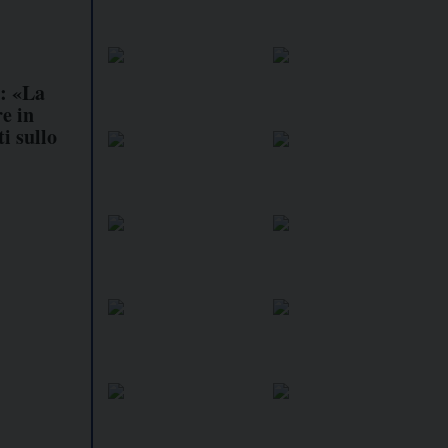
r: «La
e in
i sullo