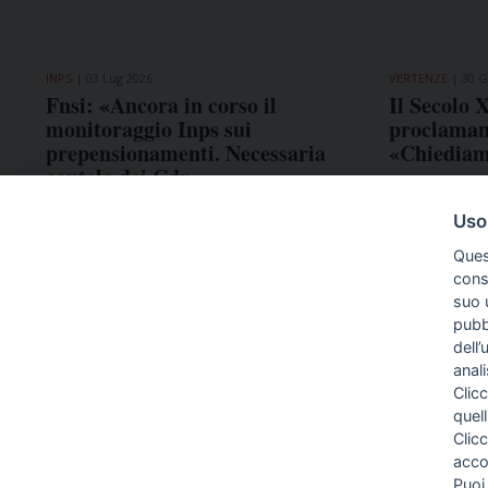
INPS
03 Lug 2026
VERTENZE
30 G
Fnsi: «Ancora in corso il
Il Secolo X
monitoraggio Inps sui
proclamano
prepensionamenti. Necessaria
«Chiediam
cautela dei Cdr»
Uso
Ques
conse
suo u
pubbl
dell’
anal
Clicc
quell
Clic
acco
Puoi