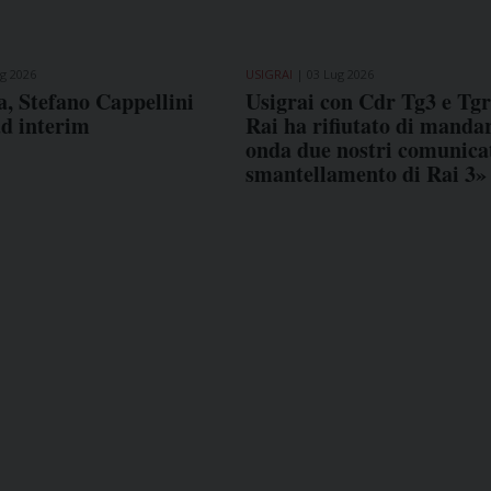
g 2026
USIGRAI
03 Lug 2026
, Stefano Cappellini
Usigrai con Cdr Tg3 e Tg
ad interim
Rai ha rifiutato di mandar
onda due nostri comunicat
smantellamento di Rai 3»