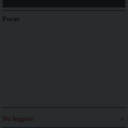
Focus
Giornalisti
minacciati
Lavoro
autonomo
Galassia dell’informazione
Da leggere