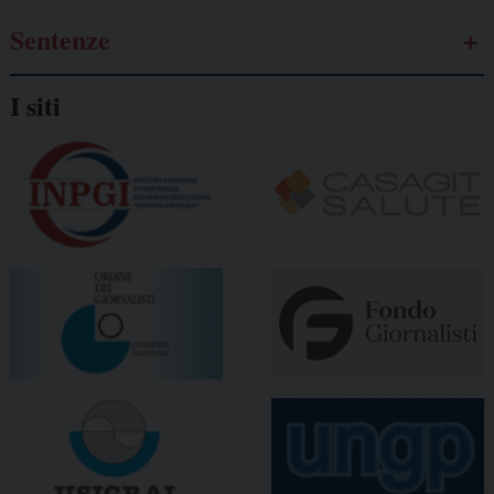
Sentenze
I siti