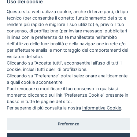
Uso dei cookie
Questo sito web utilizza cookie, anche di terze parti, di tipo
tecnico (per consentire il corretto funzionamento del sito e
rendere più rapido e migliore il suo utilizzo) e, previo il tuo
consenso, di profilazione (per inviare messaggi pubblicitari
in linea con le preferenze da te manifestate nell’ambito
I libri
dell’utilizzo delle funzionalità e della navigazione in rete e/o
Vedi tutti
per effettuare analisi e monitoraggio dei comportamenti dei
visitatori del sito).
FASCISTISSIMA
Cliccando su “Accetta tutti”, acconsentirai all’uso di tutti i
cookie, inclusi tutti quelli di profilazione.
Cliccando su “Preferenze” potrai selezionare analiticamente
a quali cookie acconsentire.
Puoi revocare o modificare il tuo consenso in qualsiasi
momento cliccando sul link “Preferenze Cookie” presente in
basso in tutte le pagine del sito.
Per saperne di più consulta la nostra
Informativa Cookie
.
Direttrice Responsabile: Alessandra Costante | Registrazione al Tribunale Civile
di Roma del 23-12-2001 N°578
Preferenze