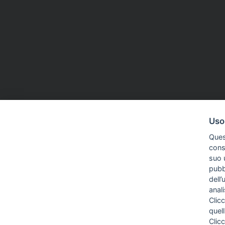
Uso
Ques
conse
suo u
pubbl
dell’
anal
Clicc
quell
Clic