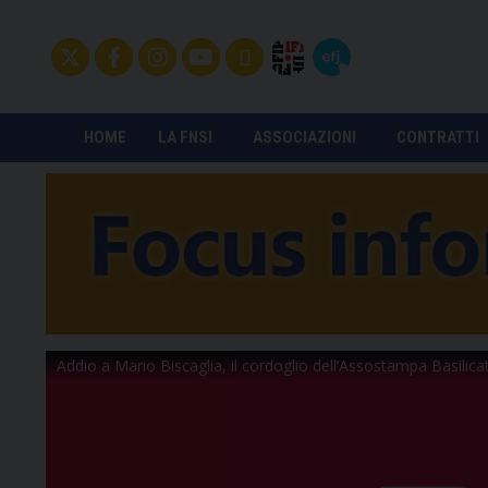
HOME
LA FNSI
ASSOCIAZIONI
CONTRATTI
Addio a Mario Biscaglia, il cordoglio dell’Assostampa Basilica