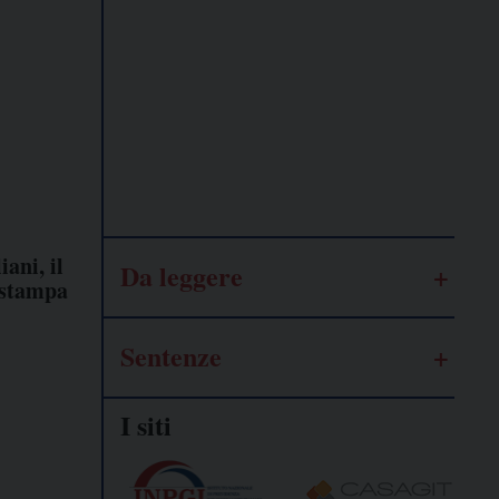
Lavoro
autonomo
Galassia
dell’informazione
ani, il
Da leggere
 stampa
Sentenze
I siti