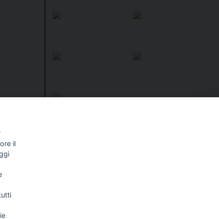
r
re il
I libri
Vedi tutti
ggi
NALISMO E
FASCISTISSIMA
e
LLIGENZA
FICIALE
utti
ie