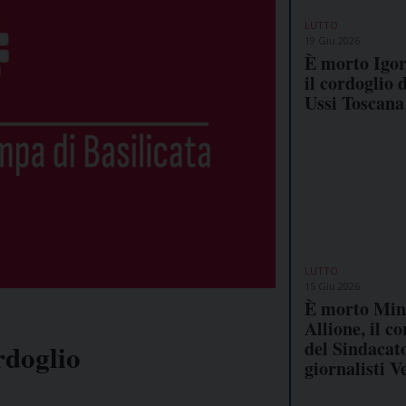
LUTTO
19 Giu 2026
È morto Igor
il cordoglio d
Ussi Toscana
LUTTO
15 Giu 2026
È morto Min
Allione, il c
del Sindacat
rdoglio
giornalisti V