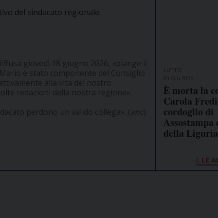
tivo del sindacato regionale.
diffusa giovedì 18 giugno 2026, «piange il
LUTTO
 Mario è stato componente del Consiglio
03 Giu 2026
attivamente alla vita del nostro
È morta la c
olte redazioni della nostra regione».
Carola Fredia
cordoglio di
ndacato perdono un valido collega». (
anc
)
Assostampa 
della Liguria
LE A