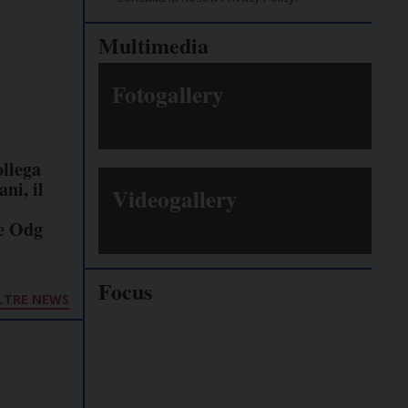
Multimedia
Fotogallery
ollega
ni, il
Videogallery
e Odg
Focus
LTRE NEWS
Giornalisti
minacciati