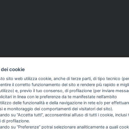
 dei cookie
to sito web utilizza cookie, anche di terze parti, di tipo tecnico (pe
ntire il corretto funzionamento del sito e rendere più rapido e miglio
tilizzo) e, previo il tuo consenso, di profilazione (per inviare messa
icitari in linea con le preferenze da te manifestate nell’ambito
COME TI SENTI?
GIOR
utilizzo delle funzionalità e della navigazione in rete e/o per effettuar
INTE
isi e monitoraggio dei comportamenti dei visitatori del sito).
ARTI
ando su “Accetta tutti”, acconsentirai all’uso di tutti i cookie, inclusi t
i di profilazione.
cando su “Preferenze” potrai selezionare analiticamente a quali cook