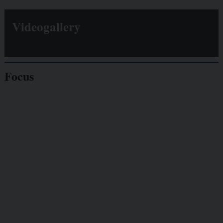
Videogallery
Focus
Giornalisti
minacciati
Lavoro
autonomo
Galassia dell’informazione