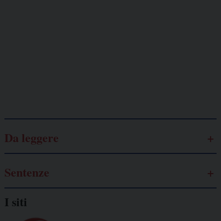
minacciati
Lavoro
autonomo
Galassia dell’informazione
Da leggere
Sentenze
I siti