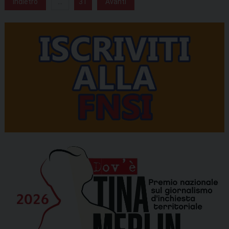
Indietro
...
31
Avanti