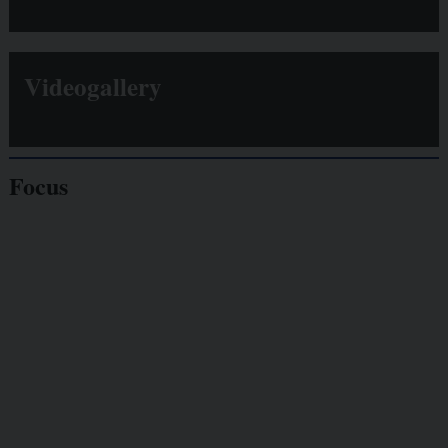
Videogallery
Focus
Giornalisti
minacciati
Lavoro
autonomo
Galassia dell’informazione