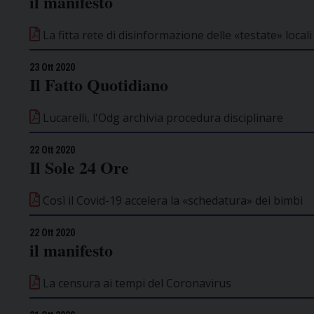
il manifesto
La fitta rete di disinformazione delle «testate» locali
23 Ott 2020
Il Fatto Quotidiano
Lucarelli, l'Odg archivia procedura disciplinare
22 Ott 2020
Il Sole 24 Ore
Così il Covid-19 accelera la «schedatura» dei bimbi
22 Ott 2020
il manifesto
La censura ai tempi del Coronavirus