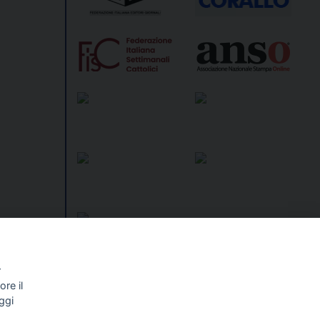
r
re il
I libri
Vedi tutti
ggi
NALISMO E
FASCISTISSIMA