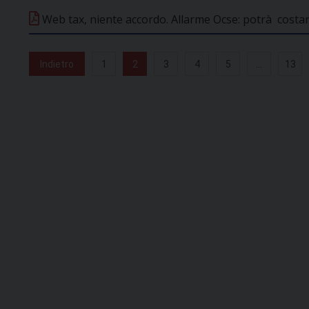
Web tax, niente accordo. Allarme Ocse: potrà costare
Indietro
1
2
3
4
5
...
13