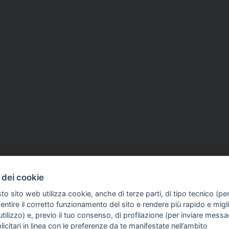
 dei cookie
to sito web utilizza cookie, anche di terze parti, di tipo tecnico (pe
ntire il corretto funzionamento del sito e rendere più rapido e miglio
tilizzo) e, previo il tuo consenso, di profilazione (per inviare messa
icitari in linea con le preferenze da te manifestate nell’ambito
COME TI SENTI?
GIOR