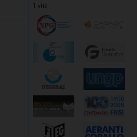
I siti