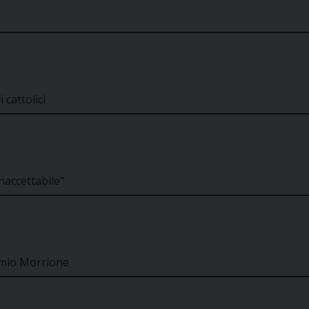
 cattolici
naccettabile"
remio Morrione