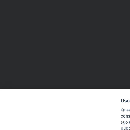
Uso
Ques
conse
suo u
pubbl